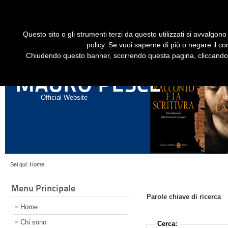
Dime
Questo sito o gli strumenti terzi da questo utilizzati si avvalgono 
HOME
LIBRI
GESÙ STORICO - HISTORICAL JESUS
EN
policy. Se vuoi saperne di più o negare il co
Chiudendo questo banner, scorrendo questa pagina, cliccando s
ANNALI DI STORIA DELL'ESEGESI
MAURO PESCE
Official Website
Sei qui:
Home
Menu Principale
Parole chiave di ricerca
Home
Chi sono
Cerca: