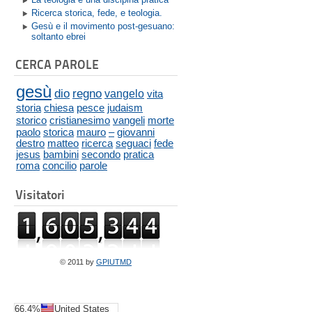
Ricerca storica, fede, e teologia.
Gesù e il movimento post-gesuano:
soltanto ebrei
CERCA PAROLE
gesù
dio
regno
vangelo
vita
storia
chiesa
pesce
judaism
storico
cristianesimo
vangeli
morte
paolo
storica
mauro
–
giovanni
destro
matteo
ricerca
seguaci
fede
jesus
bambini
secondo
pratica
roma
concilio
parole
Visitatori
© 2011 by
GPIUTMD
66.4%
United States