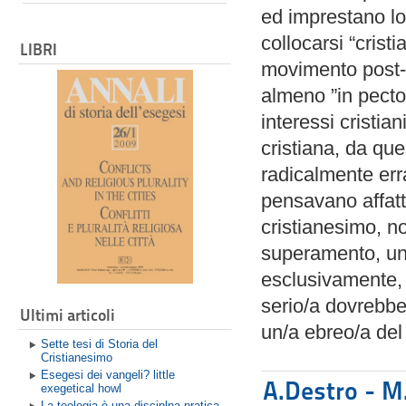
ed imprestano lo
collocarsi “cris
LIBRI
movimento post-
almeno ”in pecto
interessi cristian
cristiana, da qu
radicalmente err
pensavano affatt
cristianesimo, n
superamento, un
esclusivamente, 
serio/a dovrebb
Ultimi articoli
un/a ebreo/a del 
Sette tesi di Storia del
Cristianesimo
Esegesi dei vangeli? little
A.Destro - M.
exegetical howl
La teologia è una disciplna pratica