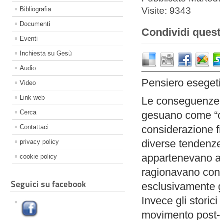
Visite: 9343
Bibliografia
Documenti
Condividi quest
Eventi
Inchiesta su Gesù
Audio
Pensiero eseget
Video
Link web
Le conseguenze 
Cerca
gesuano come “cr
Contattaci
considerazione 
diverse tendenze
privacy policy
appartenevano al
cookie policy
ragionavano con 
Seguici su facebook
esclusivamente g
Invece gli stori
movimento pos
t