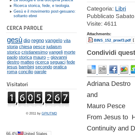
Ricerca storica, fede, e teologia.
Categoria:
Libri
Gesù e il movimento post-gesuano:
Pubblicato Sabat
soltanto ebrei
Visite: 4611
CERCA PAROLE
Attachments:
gesù
dio
regno
vangelo
vita
[
BINS_152_proef3.pdf
storia
chiesa
pesce
judaism
Condividi quest
storico
cristianesimo
vangeli
morte
paolo
storica
mauro
–
giovanni
destro
matteo
ricerca
seguaci
fede
jesus
bambini
secondo
pratica
roma
concilio
parole
Adriana Destro
Visitatori
and
Mauro Pesce
© 2011 by
GPIUTMD
From Jesus to H
Continuity and D
66.4%
United States