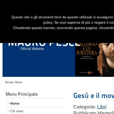
Dime
Questo sito o gli strumenti terzi da questo utilizzati si avvalgono 
HOME
LIBRI
GESÙ STORICO - HISTORICAL JESUS
EN
policy. Se vuoi saperne di più o negare il co
Chiudendo questo banner, scorrendo questa pagina, cliccando s
ANNALI DI STORIA DELL'ESEGESI
MAURO PESCE
Official Website
Sei qui:
Home
Menu Principale
Gesù e il mo
Home
Categoria:
Libri
Chi sono
Pubblicato Martedì