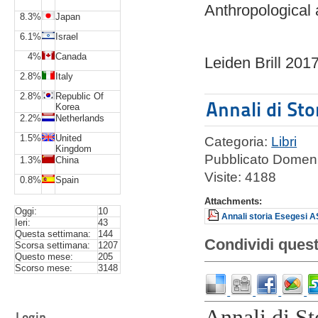
Anthropological 
8.3%
Japan
6.1%
Israel
4%
Canada
Leiden Brill 201
2.8%
Italy
2.8%
Republic Of
Annali di Sto
Korea
2.2%
Netherlands
1.5%
United
Categoria:
Libri
Kingdom
Pubblicato Domeni
1.3%
China
Visite: 4188
0.8%
Spain
Attachments:
Oggi:
10
Annali storia Esegesi A
Ieri:
43
Questa settimana:
144
Condividi quest
Scorsa settimana:
1207
Questo mese:
205
Scorso mese:
3148
Annali di St
Login