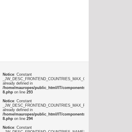
Notice
: Constant
_JW_DESC_FRONTEND_COUNTRIES_MAX_COLUMNS
already defined in
/home/mauropes/public_html/IT/components/com_joomlawatch/lang/ita
8.php
on line
293
Notice
: Constant
_JW_DESC_FRONTEND_COUNTRIES_MAX_ROWS
already defined in
/home/mauropes/public_html/IT/components/com_joomlawatch/lang/ita
8.php
on line
294
Notice
: Constant
_JW_DESC_FRONTEND_COUNTRIES_NAMES