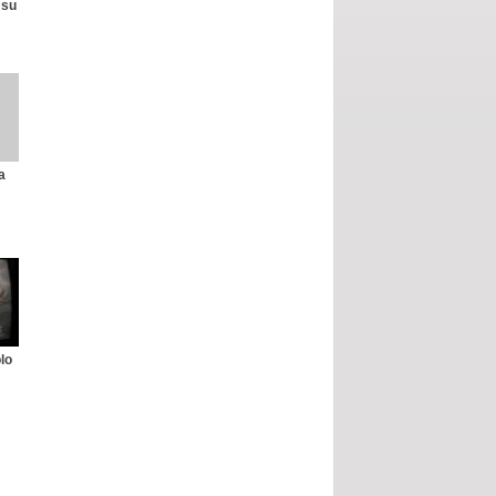
 su
a
lo