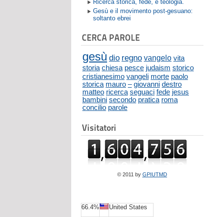
Ricerca storica, fede, e teologia.
Gesù e il movimento post-gesuano:
soltanto ebrei
CERCA PAROLE
gesù
dio
regno
vangelo
vita
storia
chiesa
pesce
judaism
storico
cristianesimo
vangeli
morte
paolo
storica
mauro
–
giovanni
destro
matteo
ricerca
seguaci
fede
jesus
bambini
secondo
pratica
roma
concilio
parole
Visitatori
© 2011 by
GPIUTMD
66.4%
United States