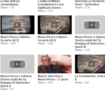
La fine dell'era
L'editto di Milano
Intervista su Inchiesta
costantiniana
(cosiddetto) e il suo
Gesù - Tg Nordest
Views :
782
signficato storico
Views :
3139
Views :
1295
Mauro Pesce a Matrix -
Mauro Pesce a Matrix -
Mauro Pesce e Adrian
3a parte (di 3)
1a parte (di 3)
Destro ospiti del Tg
Views :
1059
Views :
1658
Bologna di TeleCentro
(parte II)
Views :
2376
Mauro Pesce e Adriana
Matrix: intervista a
La Costituzione, Artico
Destro ospiti del Tg
Mauro Pesce - 1° parte
8
Bologna di TeleCentro
Views :
3639
Views :
956
(parte I)
Views :
971