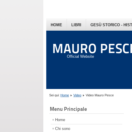
HOME
LIBRI
GESÙ STORICO - HIS
MAURO PESC
Official Website
Sei qui:
Home
Video
Video Mauro Pesce
Menu Principale
Home
Chi sono