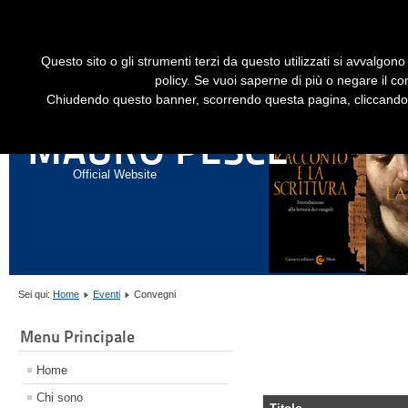
Dime
Questo sito o gli strumenti terzi da questo utilizzati si avvalgono 
HOME
LIBRI
GESÙ STORICO - HISTORICAL JESUS
EN
policy. Se vuoi saperne di più o negare il co
Chiudendo questo banner, scorrendo questa pagina, cliccando s
ANNALI DI STORIA DELL'ESEGESI
MAURO PESCE
Official Website
Sei qui:
Home
Eventi
Convegni
Menu Principale
Home
Chi sono