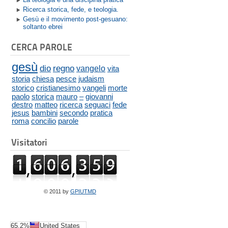
Ricerca storica, fede, e teologia.
Gesù e il movimento post-gesuano:
soltanto ebrei
CERCA PAROLE
gesù
dio
regno
vangelo
vita
storia
chiesa
pesce
judaism
storico
cristianesimo
vangeli
morte
paolo
storica
mauro
–
giovanni
destro
matteo
ricerca
seguaci
fede
jesus
bambini
secondo
pratica
roma
concilio
parole
Visitatori
© 2011 by
GPIUTMD
65.2%
United States