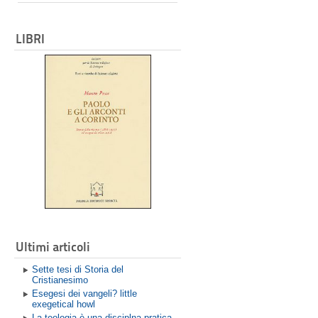
LIBRI
Ultimi articoli
Sette tesi di Storia del
Cristianesimo
Esegesi dei vangeli? little
exegetical howl
La teologia è una disciplna pratica