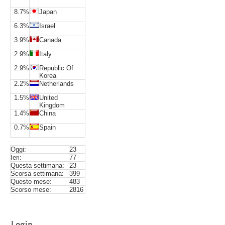
8.7%
Japan
6.3%
Israel
3.9%
Canada
2.9%
Italy
2.9%
Republic Of
Korea
2.2%
Netherlands
1.5%
United
Kingdom
1.4%
China
0.7%
Spain
Oggi:
23
Ieri:
77
Questa settimana:
23
Scorsa settimana:
399
Questo mese:
483
Scorso mese:
2816
Login