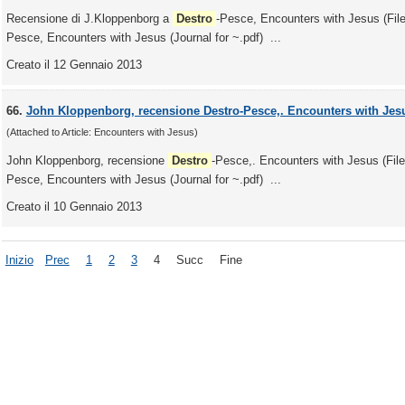
Recensione di J.Kloppenborg a
Destro
-Pesce, Encounters with Jesus (Fi
Pesce, Encounters with Jesus (Journal for ~.pdf) ...
Creato il 12 Gennaio 2013
66.
John Kloppenborg, recensione Destro-Pesce,. Encounters with Jes
(Attached to Article: Encounters with Jesus)
John Kloppenborg, recensione
Destro
-Pesce,. Encounters with Jesus (Fi
Pesce, Encounters with Jesus (Journal for ~.pdf) ...
Creato il 10 Gennaio 2013
Inizio
Prec
1
2
3
4
Succ
Fine