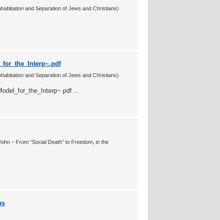
Cohabitation and Separation of Jews and Christians)
for_the_Interp~.pdf
Cohabitation and Separation of Jews and Christians)
el_for_the_Interp~.pdf ...
John – From “Social Death” to Freedom, in the
us