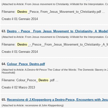
(Attached to Article: From Jesus movement to Christianity: A Model for the Interpretation. 
Filename:
Destro
_Pesce, From_Jesus_Movement_to_Christianity.pdf ...
Creato il 01 Gennaio 2014
63.
Destro_-_Pesce__From_Jesus_Movement_to_Christianity-_A_Model_
(Attached to Article: From Jesus movement to Christianity: A Model for the Interpretation. 
Filename:
Destro
_-_Pesce__From_Jesus_Movement_to_Christianity-_A_Mod
Creato il 01 Gennaio 2014
64.
Colour_Pesce_Destro.pdf
(Attached to Article: A.Destro-M-Pesce The Colour of the Words: The Domestic Slavery in 
Household)
Filename: Colour_Pesce_
Destro
.pdf ...
Creato il 02 Marzo 2013
65.
Recensione di J.Kloppenborg a Destro-Pesce, Encounters with Jes
(Attached to Article: recensione di John Kloppenborg)