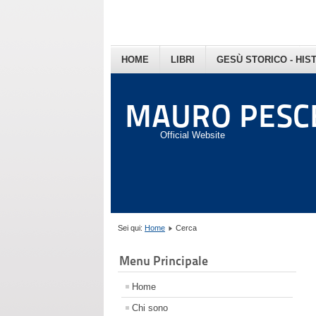
HOME
LIBRI
GESÙ STORICO - HIS
MAURO PESC
Official Website
Sei qui:
Home
Cerca
Menu Principale
Home
Chi sono