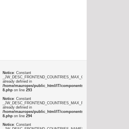
Notice
: Constant
_JW_DESC_FRONTEND_COUNTRIES_MAX_COLUMNS
already defined in
/home/mauropes/public_html/IT/components/com_joomlawatch/lang/ita
8.php
on line
293
Notice
: Constant
_JW_DESC_FRONTEND_COUNTRIES_MAX_ROWS
already defined in
/home/mauropes/public_html/IT/components/com_joomlawatch/lang/ita
8.php
on line
294
Notice
: Constant
_JW_DESC_FRONTEND_COUNTRIES_NAMES