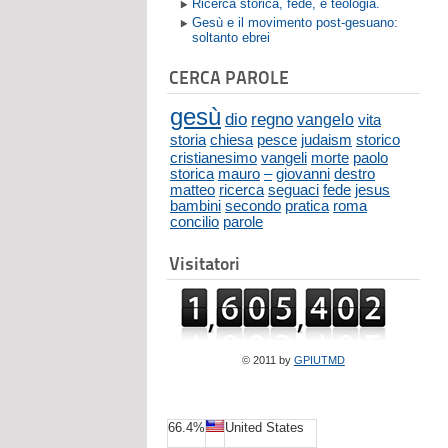
Ricerca storica, fede, e teologia.
Gesù e il movimento post-gesuano:
soltanto ebrei
CERCA PAROLE
gesù
dio
regno
vangelo
vita
storia
chiesa
pesce
judaism
storico
cristianesimo
vangeli
morte
paolo
storica
mauro
–
giovanni
destro
matteo
ricerca
seguaci
fede
jesus
bambini
secondo
pratica
roma
concilio
parole
Visitatori
© 2011 by
GPIUTMD
66.4%
United States