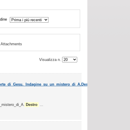
dine
Attachments
Visualizza n.
orte_di_Gesu._Indagine_su_un_mistero_di_A.Destro_-
_mistero_di_A.
Destro
...