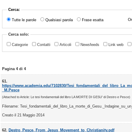
Cerca:
Or
Tutte le parole
Qualsiasi parola
Frase esatta
Cerca solo:
Categorie
Contatti
Articoli
Newsfeeds
Link web
Pagina 4 di 4
61.
https://www.academia.edu/7102830/Tesi_fondamentali_del_libro_La_m
_M.Pesce
(Attached to Article: Le tesi fondamentali del libro LA MORTE DI GESU' di Destro e Pesce)
Filename: Tesi_fondamentali_del_libro_La_morte_di_Gesu._Indagine_su_un
Creato il 21 Maggio 2014
62.
Destro_Pesce, From_Jesus_Movement_to_Christianity.pdf