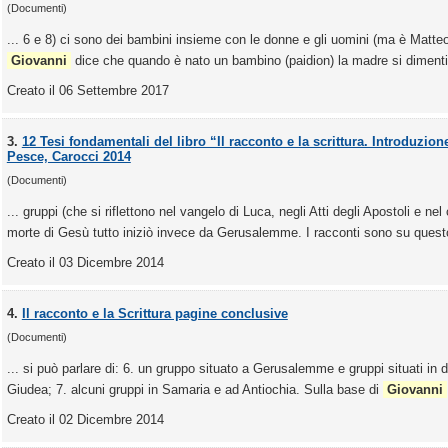
(Documenti)
... 6 e 8) ci sono dei bambini insieme con le donne e gli uomini (ma è Matteo
Giovanni
dice che quando è nato un bambino (paidion) la madre si dimentic
Creato il 06 Settembre 2017
3.
12 Tesi fondamentali del libro “Il racconto e la scrittura. Introduzione
Pesce, Carocci 2014
(Documenti)
... gruppi (che si riflettono nel vangelo di Luca, negli Atti degli Apostoli e ne
morte di Gesù tutto iniziò invece da Gerusalemme. I racconti sono su questo
Creato il 03 Dicembre 2014
4.
Il racconto e la Scrittura pagine conclusive
(Documenti)
... si può parlare di: 6. un gruppo situato a Gerusalemme e gruppi situati in 
Giudea; 7. alcuni gruppi in Samaria e ad Antiochia. Sulla base di
Giovanni
Creato il 02 Dicembre 2014