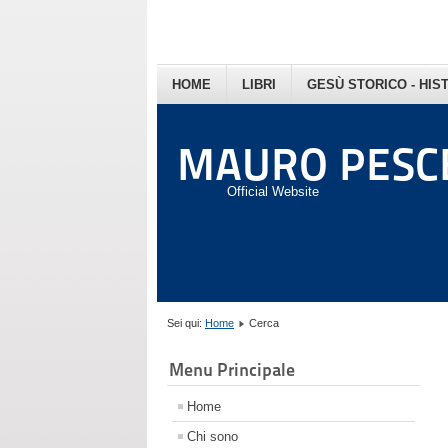
HOME
LIBRI
GESÙ STORICO - HIS
MAURO PESC
Official Website
Sei qui:
Home
Cerca
Menu Principale
Home
Chi sono