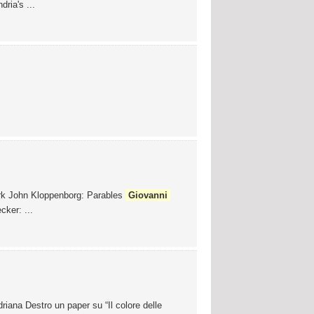
ria's ...
ark John Kloppenborg: Parables
Giovanni
ker: ...
iana Destro un paper su “Il colore delle