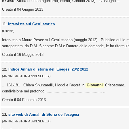
e Gesù. Storia di un antagonismo, Roma, Carocci 2013) 17 Giugno ...
Creato il 04 Giugno 2013
11.
Intervista sul Gesù storico
(Dibattiti)
Intervista a Mauro Pesce sul Gesù storico (maggio 2012) Pubblico qui le m
sottopostemi da D.M. Siccome D.M è l’autore delle domande, le ho riformula
Creato il 16 Maggio 2013
12.
Indice Annali di storia dell'Esegesi 29/2 2012
(ANNALI di STORIA dell'ESEGESI)
... 161-181 Chiara Spuntarelli, I logoi e l’agorà in
Giovanni
Crisostomo... 
condivisione nel profondo.................................................. ...
Creato il 04 Febbraio 2013
13.
sito web di Annali di Storia dell'esegesi
(ANNALI di STORIA dell'ESEGESI)