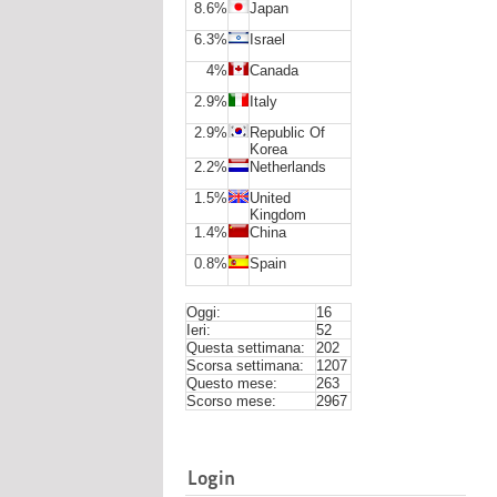
8.6%
Japan
6.3%
Israel
4%
Canada
2.9%
Italy
2.9%
Republic Of
Korea
2.2%
Netherlands
1.5%
United
Kingdom
1.4%
China
0.8%
Spain
Oggi:
16
Ieri:
52
Questa settimana:
202
Scorsa settimana:
1207
Questo mese:
263
Scorso mese:
2967
Login