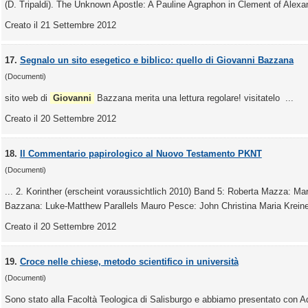
(D. Tripaldi). The Unknown Apostle: A Pauline Agraphon in Clement of Alexand
Creato il 21 Settembre 2012
17.
Segnalo un sito esegetico e biblico: quello di Giovanni Bazzana
(Documenti)
sito web di
Giovanni
Bazzana merita una lettura regolare! visitatelo ...
Creato il 20 Settembre 2012
18.
Il Commentario papirologico al Nuovo Testamento PKNT
(Documenti)
... 2. Korinther (erscheint voraussichtlich 2010) Band 5: Roberta Mazza: M
Bazzana: Luke-Matthew Parallels Mauro Pesce: John Christina Maria Kreinec
Creato il 20 Settembre 2012
19.
Croce nelle chiese, metodo scientifico in università
(Documenti)
Sono stato alla Facoltà Teologica di Salisburgo e abbiamo presentato con Adr