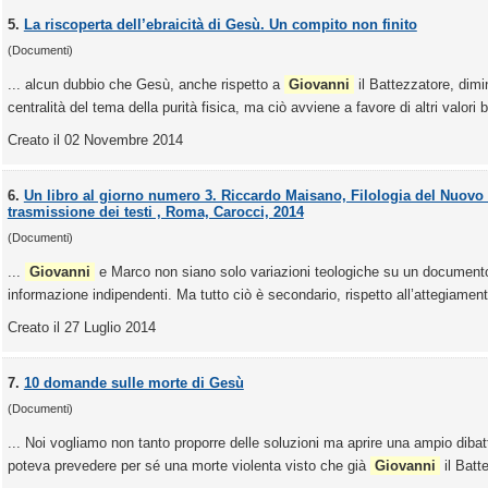
5.
La riscoperta dell’ebraicità di Gesù. Un compito non finito
(Documenti)
... alcun dubbio che Gesù, anche rispetto a
Giovanni
il Battezzatore, dimi
centralità del tema della purità fisica, ma ciò avviene a favore di altri valori bi
Creato il 02 Novembre 2014
6.
Un libro al giorno numero 3. Riccardo Maisano, Filologia del Nuovo 
trasmissione dei testi , Roma, Carocci, 2014
(Documenti)
...
Giovanni
e Marco non siano solo variazioni teologiche su un documento
informazione indipendenti. Ma tutto ciò è secondario, rispetto all’attegiamento
Creato il 27 Luglio 2014
7.
10 domande sulle morte di Gesù
(Documenti)
... Noi vogliamo non tanto proporre delle soluzioni ma aprire una ampio dibatti
poteva prevedere per sé una morte violenta visto che già
Giovanni
il Batte