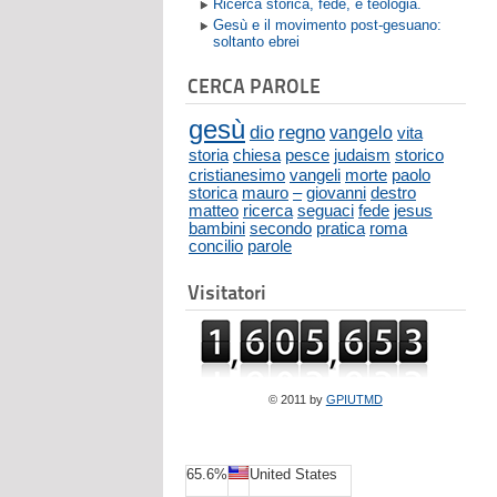
Ricerca storica, fede, e teologia.
Gesù e il movimento post-gesuano:
soltanto ebrei
CERCA PAROLE
gesù
dio
regno
vangelo
vita
storia
chiesa
pesce
judaism
storico
cristianesimo
vangeli
morte
paolo
storica
mauro
–
giovanni
destro
matteo
ricerca
seguaci
fede
jesus
bambini
secondo
pratica
roma
concilio
parole
Visitatori
© 2011 by
GPIUTMD
65.6%
United States