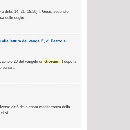
 a dirlo: 14, 21; 15,38) f. Gesù, secondio
a delle doglie ...
 alla lettura dei vangeli”, di Destro e
l capitolo 20 del vangelo di
Giovanni
) dopo la
 punto ...
diverse città della costa mediterranea della
ci si ...