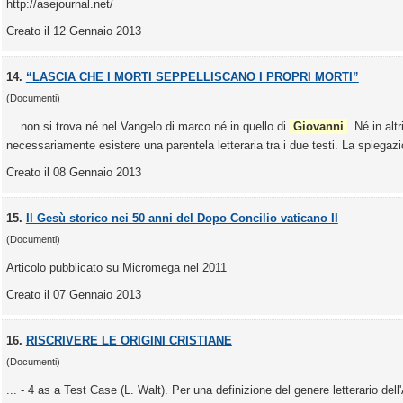
http://asejournal.net/
Creato il 12 Gennaio 2013
14.
“LASCIA CHE I MORTI SEPPELLISCANO I PROPRI MORTI”
(Documenti)
... non si trova né nel Vangelo di marco né in quello di
Giovanni
. Né in alt
necessariamente esistere una parentela letteraria tra i due testi. La spiegaz
Creato il 08 Gennaio 2013
15.
Il Gesù storico nei 50 anni del Dopo Concilio vaticano II
(Documenti)
Articolo pubblicato su Micromega nel 2011
Creato il 07 Gennaio 2013
16.
RISCRIVERE LE ORIGINI CRISTIANE
(Documenti)
... - 4 as a Test Case (L. Walt). Per una definizione del genere letterario del