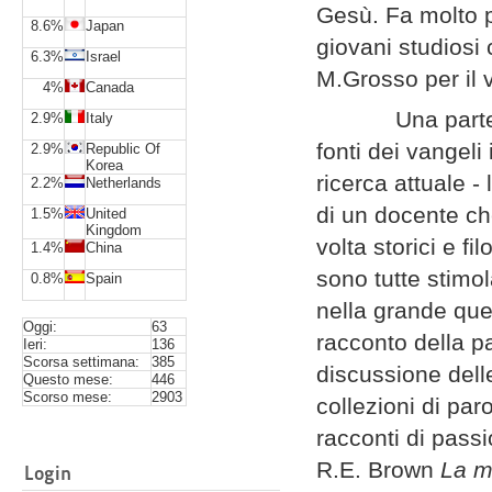
Gesù. Fa molto p
8.6%
Japan
giovani studiosi 
6.3%
Israel
M.Grosso per il
4%
Canada
Una parte che 
2.9%
Italy
fonti dei vangeli
2.9%
Republic Of
Korea
ricerca attuale -
2.2%
Netherlands
di un docente ch
1.5%
United
Kingdom
volta storici e fi
1.4%
China
sono tutte stimol
0.8%
Spain
nella grande ques
Oggi:
63
racconto della p
Ieri:
136
Scorsa settimana:
385
discussione delle
Questo mese:
446
Scorso mese:
2903
collezioni di paro
racconti di pass
R.E. Brown
La m
Login