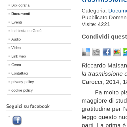
Bibliografia
Categoria:
Docume
Documenti
Pubblicato Domeni
Eventi
Visite: 4221
Inchiesta su Gesù
Condividi quest
Audio
Video
Link web
Riccardo Maisa
Cerca
la trasmissione d
Contattaci
Carocci, 2014, 1
privacy policy
cookie policy
Fa molto pi
maggiore di studi
Seguici su facebook
gratitudine per 
leggo questo nuov
parti. La prima è