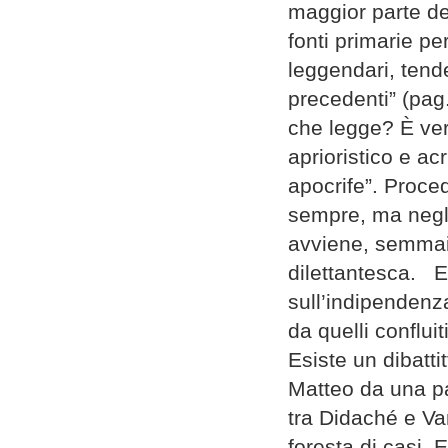
maggior parte de
fonti primarie per
leggendari, tenden
precedenti” (pag
che legge? È ver
aprioristico e a
apocrife”. Proced
sempre, ma negli 
avviene, semmai
dilettantesca. Es
sull’indipendenza
da quelli conflui
Esiste un dibatti
Matteo da una pa
tra Didaché e Van
foresta di casi. 