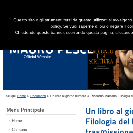
Dime
Questo sito o gli strumenti terzi da questo utilizzati si avvalgono 
HOME
LIBRI
GESÙ STORICO - HISTORICAL JESUS
EN
policy. Se vuoi saperne di più o negare il co
Chiudendo questo banner, scorrendo questa pagina, cliccando s
ANNALI DI STORIA DELL'ESEGESI
MAURO PESCE
Official Website
Sei qui:
Home
Documenti
Un libro al giorno numero 3. Riccardo Maisano, Filologia 
Un libro al 
Menu Principale
Filologia del
Home
trasmissione 
Chi sono