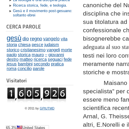
canoniche del Nu
Ricerca storica, fede, e teologia.
Gesù e il movimento post-gesuano:
disciplina che in
soltanto ebrei
sua titolatura ad
CERCA PAROLE
confessionale che
gesù
bisognerebbe camb
dio
regno
vangelo
vita
storia
chiesa
pesce
judaism
adeguata al suo sta
storico
cristianesimo
vangeli
morte
paolo
testi nei loro co
storica
mauro
–
giovanni
destro
matteo
ricerca
seguaci
fede
meramente narrat
jesus
bambini
secondo
pratica
roma
concilio
parole
storiche e mostr
Visitatori
Maisano dice d
specialista” per 
essere meno fami
scientifica rece
© 2011 by
GPIUTMD
Arnal, G. Theisse
altri, E.Norelli 
65.3%
United States