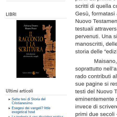
scritti di quella
Gesù, formatasi a
LIBRI
Nuovo Testament
testuali attraver
pervenuti. Una si
manoscritti, dell
storia delle “edi
Maisano, nato 
soprattutto nell’
rado contributi a
sue pagine si resp
Ultimi articoli
testi del Nuovo 
eminentemente s
Sette tesi di Storia del
Cristianesimo
invece di scrivere
Esegesi dei vangeli? little
exegetical howl
primi due secoli 
La teologia è una disciplna pratica