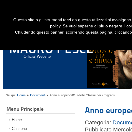
Dime
Questo sito o gli strumenti terzi da questo utilizzati si avvalgono 
HOME
LIBRI
GESÙ STORICO - HISTORICAL JESUS
EN
policy. Se vuoi saperne di più o negare il co
Chiudendo questo banner, scorrendo questa pagina, cliccando s
ANNALI DI STORIA DELL'ESEGESI
MAURO PESCE
Official Website
Sei qui:
Home
Documenti
Anno europeo 2010 delle Chiese per i migranti
Anno europeo
Menu Principale
Home
Categoria:
Docume
Chi sono
Pubblicato Mercol