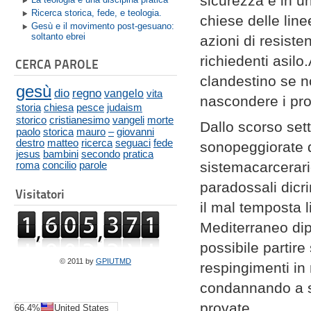
sicurezza e in un
Ricerca storica, fede, e teologia.
chiese delle lin
Gesù e il movimento post-gesuano:
soltanto ebrei
azioni di resiste
richiedenti asil
CERCA PAROLE
clandestino se no
gesù
dio
regno
vangelo
vita
nascondere i pro
storia
chiesa
pesce
judaism
storico
cristianesimo
vangeli
morte
Dallo scorso se
paolo
storica
mauro
–
giovanni
destro
matteo
ricerca
seguaci
fede
sonopeggiorate di
jesus
bambini
secondo
pratica
sistemacarcerari
roma
concilio
parole
paradossali dicr
Visitatori
il mal temposta 
Mediterraneo dip
possibile partire
© 2011 by
GPIUTMD
respingimenti in
condannando a s
provate.
66.4%
United States