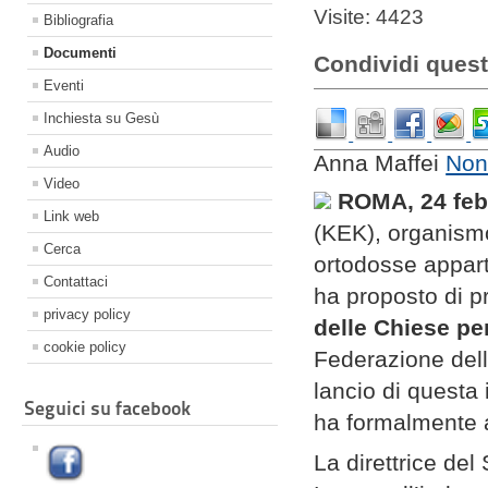
Visite: 4423
Bibliografia
Documenti
Condividi quest
Eventi
Inchiesta su Gesù
Audio
Anna Maffei
Non
Video
ROMA, 24 febb
Link web
(KEK), organismo
Cerca
ortodosse apparte
Contattaci
ha proposto di p
privacy policy
delle Chiese per
cookie policy
Federazione del
lancio di questa
Seguici su facebook
ha formalmente a
La direttrice del