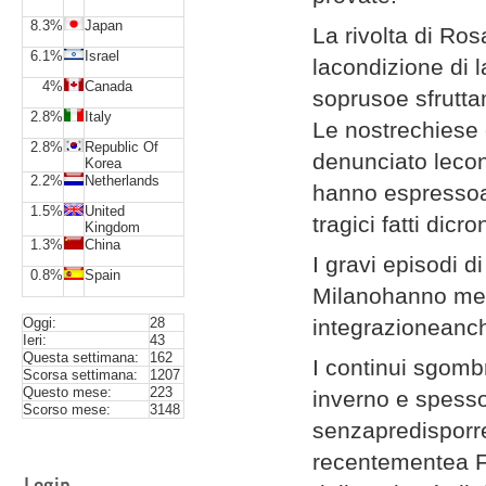
8.3%
Japan
La rivolta di R
6.1%
Israel
lacondizione di 
4%
Canada
soprusoe sfrutta
2.8%
Italy
Le nostrechiese 
2.8%
Republic Of
denunciato lecond
Korea
2.2%
Netherlands
hanno espressoa q
1.5%
United
tragici fatti dicr
Kingdom
1.3%
China
I gravi episodi d
0.8%
Spain
Milanohanno mess
Oggi:
28
integrazioneanch
Ieri:
43
Questa settimana:
162
I continui sgomb
Scorsa settimana:
1207
Questo mese:
223
inverno e spesso
Scorso mese:
3148
senzapredisporre
recentementea F
Login