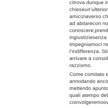
citrova dunque i
chieseun’ulterio
amiciziaverso ch
ad abitarecon no
conoscere,prendi
ingiustiziesenza
Impegniamoci nei
l’indifferenza. 
arrivare a consi
razzismo.
Come comitato e
annodando ancora
mettendo apunto 
quali atempo debi
coinvolgeremoovv