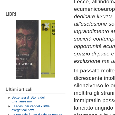
Lecce, all’indom
ecumenicoeurope
LIBRI
dedicare il2010 -
all'esclusione so
ingrandimento at
società contemp
opportunità ecum
spazio di pace e 
esclusione ma un
In passato molte
dicrescente intol
silenziverso le or
Ultimi articoli
moltifra gli stra
Sette tesi di Storia del
immigratiin pos
Cristianesimo
Esegesi dei vangeli? little
lanciato ungrido
exegetical howl
La teologia è una disciplna pratica