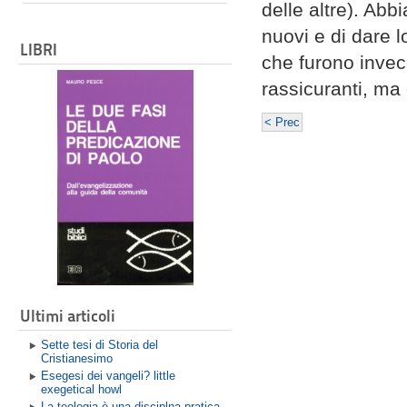
delle altre). Abb
nuovi e di dare 
LIBRI
che furono invec
rassicuranti, ma 
< Prec
Ultimi articoli
Sette tesi di Storia del
Cristianesimo
Esegesi dei vangeli? little
exegetical howl
La teologia è una disciplna pratica