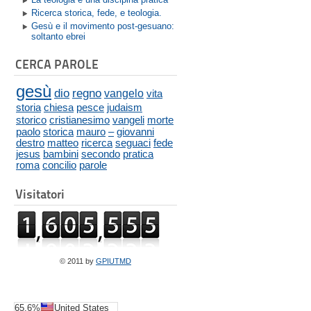
Ricerca storica, fede, e teologia.
Gesù e il movimento post-gesuano:
soltanto ebrei
CERCA PAROLE
gesù
dio
regno
vangelo
vita
storia
chiesa
pesce
judaism
storico
cristianesimo
vangeli
morte
paolo
storica
mauro
–
giovanni
destro
matteo
ricerca
seguaci
fede
jesus
bambini
secondo
pratica
roma
concilio
parole
Visitatori
© 2011 by
GPIUTMD
65.6%
United States