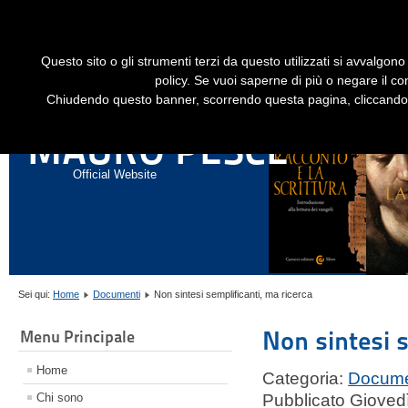
Dime
Questo sito o gli strumenti terzi da questo utilizzati si avvalgono 
HOME
LIBRI
GESÙ STORICO - HISTORICAL JESUS
EN
policy. Se vuoi saperne di più o negare il co
Chiudendo questo banner, scorrendo questa pagina, cliccando s
ANNALI DI STORIA DELL'ESEGESI
MAURO PESCE
Official Website
Sei qui:
Home
Documenti
Non sintesi semplificanti, ma ricerca
Non sintesi s
Menu Principale
Home
Categoria:
Docume
Chi sono
Pubblicato Giovedì