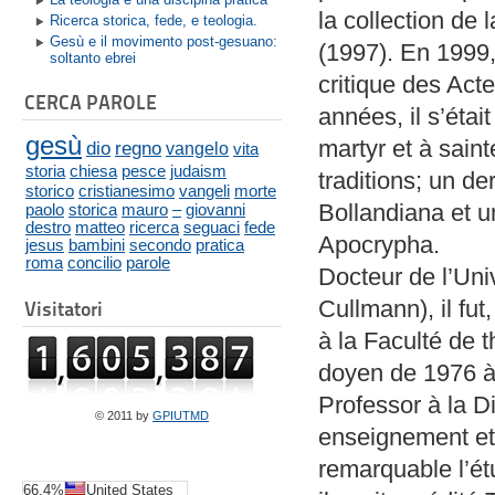
la collection de 
Ricerca storica, fede, e teologia.
Gesù e il movimento post-gesuano:
(1997). En 1999, 
soltanto ebrei
critique des Act
CERCA PAROLE
années, il s’était
gesù
martyr et à sain
dio
regno
vangelo
vita
storia
chiesa
pesce
judaism
traditions; un de
storico
cristianesimo
vangeli
morte
Bollandiana et u
paolo
storica
mauro
–
giovanni
destro
matteo
ricerca
seguaci
fede
Apocrypha.
jesus
bambini
secondo
pratica
roma
concilio
parole
Docteur de l’Uni
Cullmann), il fu
Visitatori
à la Faculté de t
doyen de 1976 à
Professor à la D
© 2011 by
GPIUTMD
enseignement et
remarquable l’ét
66.4%
United States