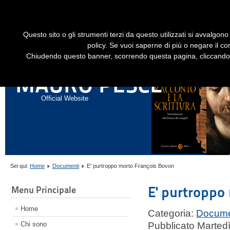
Dime
Questo sito o gli strumenti terzi da questo utilizzati si avvalgono 
HOME
LIBRI
GESÙ STORICO - HISTORICAL JESUS
EN
policy. Se vuoi saperne di più o negare il co
Chiudendo questo banner, scorrendo questa pagina, cliccando s
ANNALI DI STORIA DELL'ESEGESI
MAURO PESCE
Official Website
Sei qui:
Home
Documenti
E' purtroppo morto François Bovon
E' purtroppo
Menu Principale
Home
Categoria:
Docume
Chi sono
Pubblicato Marted