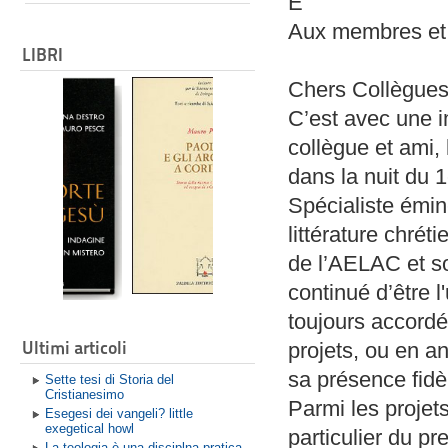
E
Aux membres et
LIBRI
Chers Collègues
C’est avec une i
collègue et ami,
dans la nuit du 
Spécialiste émin
littérature chré
de l’AELAC et so
continué d’être l'
toujours accordé
Ultimi articoli
projets, ou en 
sa présence fidè
Sette tesi di Storia del
Cristianesimo
Parmi les projet
Esegesi dei vangeli? little
exegetical howl
particulier du p
La teologia è una disciplna pratica