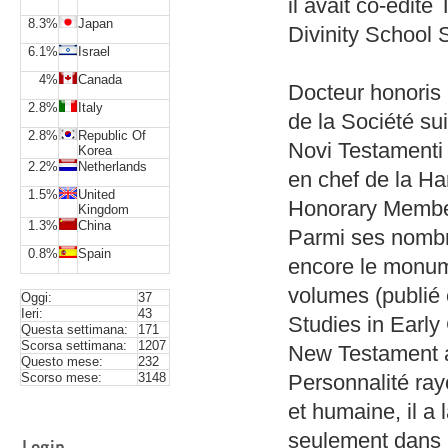
il avait co-édit
8.3%
Japan
Divinity School 
6.1%
Israel
4%
Canada
Docteur honoris 
2.8%
Italy
de la Société su
2.8%
Republic Of
Novi Testamenti 
Korea
2.2%
Netherlands
en chef de la Ha
1.5%
United
Honorary Member
Kingdom
1.3%
China
Parmi ses nombre
0.8%
Spain
encore le monum
volumes (publié e
Oggi:
37
Ieri:
43
Studies in Early
Questa settimana:
171
Scorsa settimana:
1207
New Testament a
Questo mese:
232
Scorso mese:
3148
Personnalité ra
et humaine, il a
seulement dans 
Login