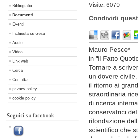
Visite: 6070
Bibliografia
Documenti
Condividi quest
Eventi
Inchiesta su Gesù
Audio
Mauro Pesce*
Video
in "il Fatto Quot
Link web
Tornare a scrive
Cerca
un dovere civile.
Contattaci
il ritorno ai gran
privacy policy
straordinaria ri
cookie policy
di ricerca inter
conservatrici del
Seguici su facebook
rifondazione del
scientifico che 