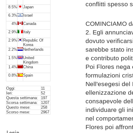
conflitti spesso 
8.5%
Japan
6.3%
Israel
COMINCIAMO dall
4%
Canada
2. Egli annuncia
2.9%
Italy
dovuto verificars
2.9%
Republic Of
Korea
sarebbe stato in
2.2%
Netherlands
e contributo poli
1.5%
United
Kingdom
Poi Flores nega 
1.4%
China
formulazioni cri
0.8%
Spain
Nell'esegesi del 
Oggi:
11
ellenizzazione d
Ieri:
52
Questa settimana:
197
consapevole dell
Scorsa settimana:
1207
Questo mese:
258
individuare gli i
Scorso mese:
2967
nel comportamen
Flores poi affron
Login