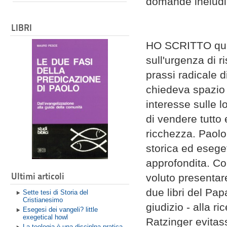
domande ineludibi
LIBRI
HO SCRITTO qual
sull'urgenza di r
prassi radicale d
chiedeva spazio 
interesse sulle l
di vendere tutto 
ricchezza. Paolo
storica ed eseg
approfondita. Co
Ultimi articoli
voluto presentar
due libri del Pa
Sette tesi di Storia del
Cristianesimo
giudizio - alla r
Esegesi dei vangeli? little
exegetical howl
Ratzinger evitas
La teologia è una disciplna pratica