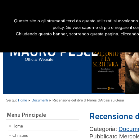
Dime
Questo sito o gli strumenti terzi da questo utilizzati si avvalgono 
HOME
LIBRI
GESÙ STORICO - HISTORICAL JESUS
EN
policy. Se vuoi saperne di più o negare il co
Chiudendo questo banner, scorrendo questa pagina, cliccando s
ANNALI DI STORIA DELL'ESEGESI
MAURO PESCE
Official Website
Sei qui:
Home
Documenti
Recensione del libro di Flores d'Arcais su Gesù
Recensione de
Menu Principale
Home
Categoria:
Docume
Chi sono
Pubblicato Mercol