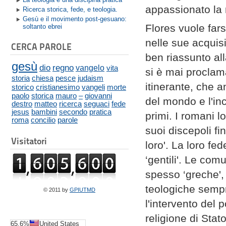
appassionato la r
Ricerca storica, fede, e teologia.
Gesù e il movimento post-gesuano:
Flores vuole far
soltanto ebrei
nelle sue acquisi
CERCA PAROLE
ben riassunto all
gesù
dio
regno
vangelo
vita
si è mai proclam
storia
chiesa
pesce
judaism
itinerante, che a
storico
cristianesimo
vangeli
morte
paolo
storica
mauro
–
giovanni
del mondo e l'in
destro
matteo
ricerca
seguaci
fede
jesus
bambini
secondo
pratica
primi. I romani l
roma
concilio
parole
suoi discepoli f
Visitatori
loro'. La loro fed
‘gentili'. Le co
spesso ‘greche',
teologiche sempre
© 2011 by
GPIUTMD
l'intervento del 
religione di Stat
65.6%
United States