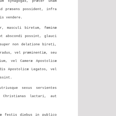
rum synagogas, præter unam
ad præsens possident, infra
is vendere.
r, masculi biretum, fœminæ
ut abscondi possint, glauci
super non delatione bireti,
radus, vel præminentiæ, seu
ium, vel Cameræ Apostolicæ
dis Apostolicæ Legatos, vel
ssint.
triusque sexus servientes
 Christianas lactari, aut
iæ festis diebus in publico