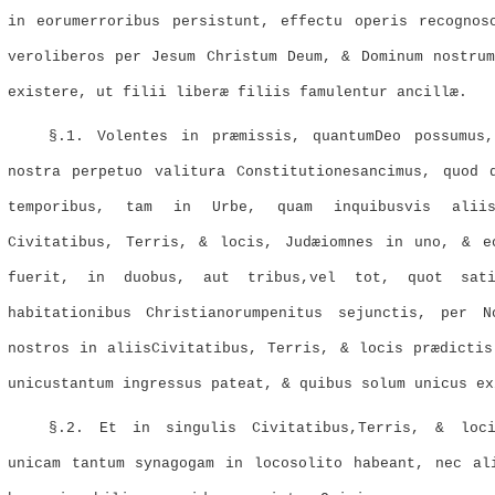
in eorumerroribus persistunt, effectu operis recognos
veroliberos per Jesum Christum Deum, & Dominum nostrum
existere, ut filii liberæ filiis famulentur ancillæ.
§.1. Volentes in præmissis, quantumDeo possumus
nostra perpetuo valitura Constitutionesancimus, quod 
temporibus, tam in Urbe, quam inquibusvis alii
Civitatibus, Terris, & locis, Judæiomnes in uno, & e
fuerit, in duobus, aut tribus,vel tot, quot sat
habitationibus Christianorumpenitus sejunctis, per 
nostros in aliisCivitatibus, Terris, & locis prædictis
unicustantum ingressus pateat, & quibus solum unicus ex
§.2. Et in singulis Civitatibus,Terris, & loci
unicam tantum synagogam in locosolito habeant, nec al