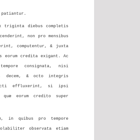
 patiantur.
x triginta diebus completis
cenderint, non pro mensibus
erint, computentur, & juxta
s eorum credita exigant. Ac
tempore consignata, nisi
, decem, & octo integris
icti effluxerint, si ipsi
, quæ eorum credito super
um, in quibus pro tempore
iolabiliter observata etiam