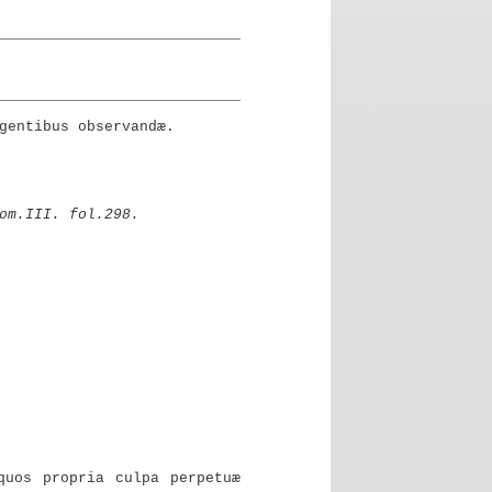
gentibus observandæ.
om.III. fol.298.
quos propria culpa perpetuæ