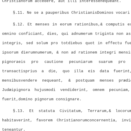
Christianorum accedere, aut illi interessenequeant.
§.11. Ne se a pauperibus ChristianisDominos vocari
§.12. Et menses in eorum rationibus,& computis e
omnino conficiant, dies, qui adnumerum triginta non as
integris, sed solum pro totdiebus quot in effectu fu
ipsorum dierumnumerum, & non ad rationem integri mensi
pignoraeis pro cautione pecuniarum suarum pro 
transactisprius a die, quo illa eis data fuerint
mensibusvendere nequeant, & postquam menses præd
Judæipignora hujusmodi vendiderint, omnem pecuniam
fuerit,domino pignorum consignare.
§.13. Et statuta Civitatum, Terrarum,& locor
habitaverint, favorem Christianorumconcernentia, inv
teneantur.