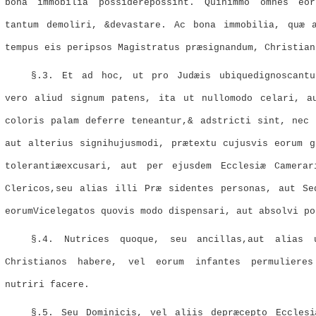
bona immobilia possiderepossint. Quinimmo omnes eo
tantum demoliri, &devastare. Ac bona immobilia, quæ 
tempus eis peripsos Magistratus præsignandum, Christian
§.3. Et ad hoc, ut pro Judæis ubiquedignoscantu
vero aliud signum patens, ita ut nullomodo celari, a
coloris palam deferre teneantur,& adstricti sint, nec 
aut alterius signihujusmodi, prætextu cujusvis eorum g
tolerantiæexcusari, aut per ejusdem Ecclesiæ Camerar
Clericos,seu alias illi Præ sidentes personas, aut Se
eorumVicelegatos quovis modo dispensari, aut absolvi po
§.4. Nutrices quoque, seu ancillas,aut alias u
Christianos habere, vel eorum infantes permulieres
nutriri facere.
§.5. Seu Dominicis, vel aliis depræcepto Eccles