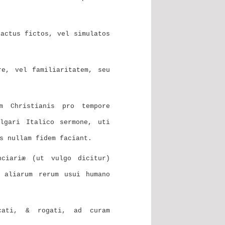
ractus fictos, vel simulatos
re, vel familiaritatem, seu
m Christianis pro tempore
lgari Italico sermone, uti
s nullam fidem faciant.
nciariæ (ut vulgo dicitur)
t aliarum rerum usui humano
cati, & rogati, ad curam