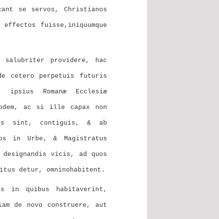
cant se servos, Christianos
 effectos fuisse,iniquumque
, salubriter providere, hac
de cetero perpetuis futuris
s ipsius Romanæ Ecclesiæ
odem, ac si ille capax non
is sint, contiguis, & ab
Nos in Urbe, & Magistratus
 designandis vicis, ad quos
itus detur, omninohabitent.
s in quibus habitaverint,
iam de novo construere, aut