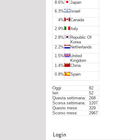
8.6%
Japan
6.3%
Israel
4%
Canada
2.9%
Italy
2.8%
Republic Of
Korea
2.2%
Netherlands
1.5%
United
Kingdom
1.4%
China
0.8%
Spain
Oggi:
82
Ieri:
52
Questa settimana:
268
Scorsa settimana:
1207
Questo mese:
329
Scorso mese:
2967
Login