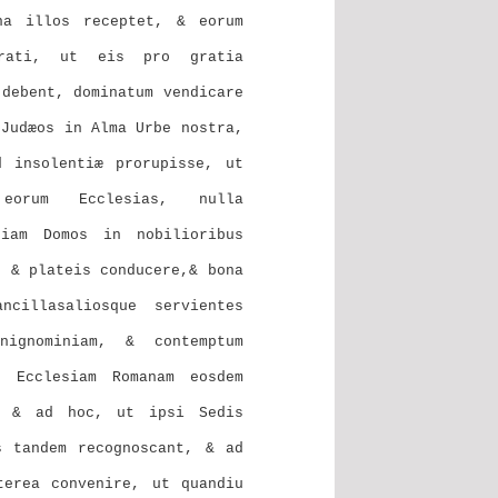
na illos receptet, & eorum
ngrati, ut eis pro gratia
 debent, dominatum vendicare
 Judæos in Alma Urbe nostra,
d insolentiæ prorupisse, ut
orum Ecclesias, nulla
tiam Domos in nobilioribus
, & plateis conducere,& bona
cillasaliosque servientes
nignominiam, & contemptum
s Ecclesiam Romanam eosdem
æ, & ad hoc, ut ipsi Sedis
s tandem recognoscant, & ad
terea convenire, ut quandiu