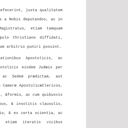
defecerint, juxta qualitatem
s a Nobis deputandos, ac in
agistratus, etiam tamquam
pulo Christiano diffidati,
um arbitrio puniri possint.
ationibus Apostolicis, ac
ostolicis eisdem Judæis per
, ac Sedem prædictam, aut
& Cameræ ApostolicæClericos,
s, &formis, ac cum quibusvis
bus, & insolitis clausulis,
io, & ex certa scientia, ac
c etiam iteratis vicibus