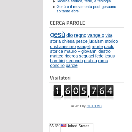
Ricerca storica, fede, e teologia.
Gesù e il movimento post-gesuano:
soltanto ebrei
CERCA PAROLE
gesù
dio
regno
vangelo
vita
storia
chiesa
pesce
judaism
storico
cristianesimo
vangeli
morte
paolo
storica
mauro
–
giovanni
destro
matteo
ricerca
seguaci
fede
jesus
bambini
secondo
pratica
roma
concilio
parole
Visitatori
© 2011 by
GPIUTMD
65.6%
United States