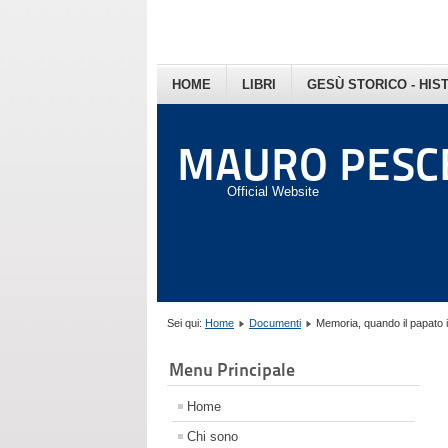
HOME
LIBRI
GESÙ STORICO - HIS
MAURO PESC
Official Website
Sei qui:
Home
Documenti
Memoria, quando il papato ist
Menu Principale
Home
Chi sono