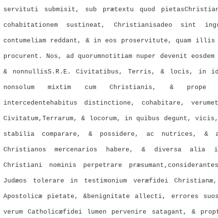
servituti submisit, sub prætextu quod pietasChristia
cohabitationem sustineat, Christianisadeo sint i
contumeliam reddant, & in eos proservitute, quam illis
procurent. Nos, ad quorumnotitiam nuper devenit eosdem
& nonnullisS.R.E. Civitatibus, Terris, & locis, in i
nonsolum mixtim cum Christianis, & prope e
intercedentehabitus distinctione, cohabitare, verume
Civitatum,Terrarum, & locorum, in quibus degunt, vicis
stabilia comparare, & possidere, ac nutrices, & an
Christianos mercenarios habere, & diversa alia i
Christiani nominis perpetrare præsumant,considerante
Judæos tolerare in testimonium veræfidei Christian
Apostolicæ pietate, &benignitate allecti, errores suo
verum Catholicæfidei lumen pervenire satagant, & prop