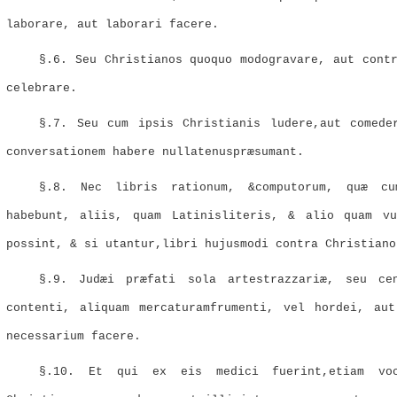
laborare, aut laborari facere.
§.6. Seu Christianos quoquo modogravare, aut cont
celebrare.
§.7. Seu cum ipsis Christianis ludere,aut comede
conversationem habere nullatenuspræsumant.
§.8. Nec libris rationum, &computorum, quæ cu
habebunt, aliis, quam Latinisliteris, & alio quam vu
possint, & si utantur,libri hujusmodi contra Christiano
§.9. Judæi præfati sola artestrazzariæ, seu ce
contenti, aliquam mercaturamfrumenti, vel hordei, au
necessarium facere.
§.10. Et qui ex eis medici fuerint,etiam vo