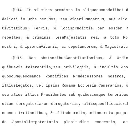
§.14. Et si circa præmissa in aliquoquomodolibet 
delicti in Urbe per Nos, seu Vicariumnostrum, aut alio
Civitatibus, Terris, & locisprædictis per eosdem M
rebelles, & criminis lesæMajestatis rei, a toto Po
nostri, & ipsorumVicarii, ac deputandorum, & Magistratu
§.15. Non obstantibusConstitutionibus, & Ordin
quibusvis tolerantiis,seu privilegiis, & indultis Ap
quoscumqueRomanos Pontifices Prædecessores nostros
illiusLegatos, vel ipsius Romanæ Ecclesiæ Camerarios, 
seu alios illius Præsidentes sub quibuscumque tenoribu
etiam derogatoriarum derogatoriis, aliisqueefficaciori
necnon irritantibus, & aliisdecretis, etiam motu propr
de Apostolicæpotestatis plenitudine concessis, a