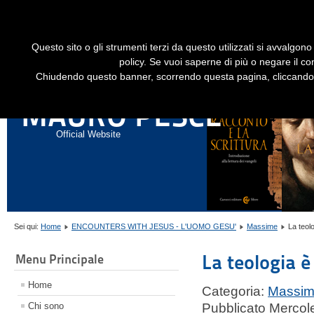
Dime
Questo sito o gli strumenti terzi da questo utilizzati si avvalgono 
HOME
LIBRI
GESÙ STORICO - HISTORICAL JESUS
EN
policy. Se vuoi saperne di più o negare il co
Chiudendo questo banner, scorrendo questa pagina, cliccando s
ANNALI DI STORIA DELL'ESEGESI
MAURO PESCE
Official Website
Sei qui:
Home
ENCOUNTERS WITH JESUS - L'UOMO GESU'
Massime
La teol
La teologia è
Menu Principale
Home
Categoria:
Massi
Chi sono
Pubblicato Mercol