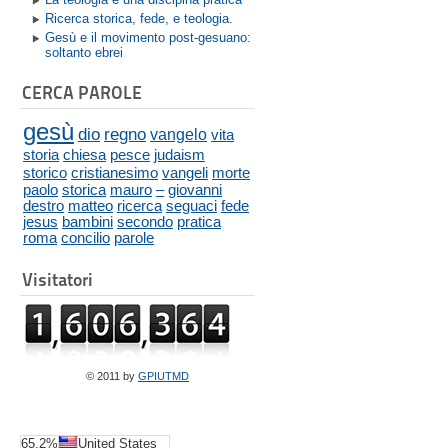
Ricerca storica, fede, e teologia.
Gesù e il movimento post-gesuano:
soltanto ebrei
CERCA PAROLE
gesù
dio
regno
vangelo
vita
storia
chiesa
pesce
judaism
storico
cristianesimo
vangeli
morte
paolo
storica
mauro
–
giovanni
destro
matteo
ricerca
seguaci
fede
jesus
bambini
secondo
pratica
roma
concilio
parole
Visitatori
© 2011 by
GPIUTMD
65.2%
United States