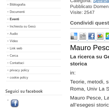
Categoria:
Semina
Bibliografia
Pubblicato Domen
Visite: 2547
Documenti
Eventi
Condividi quest
Inchiesta su Gesù
Audio
Video
Mauro Pes
Link web
Cerca
La ricerca su G
storica
Contattaci
privacy policy
in:
cookie policy
Teorie, metodi, s
Roma, Univ La Sa
Seguici su facebook
Mauro Pesce, La 
all’esegesi stori