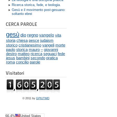
Ricerca storica, fede, e teologia.
Gesù e il movimento post-gesuano:
soltanto ebrei
CERCA PAROLE
gesù
dio
regno
vangelo
vita
storia
chiesa
pesce
judaism
storico
cristianesimo
vangeli
morte
paolo
storica
mauro
–
giovanni
destro
matteo
ricerca
seguaci
fede
jesus
bambini
secondo
pratica
roma
concilio
parole
Visitatori
© 2011 by
GPIUTMD
66.4%
United States