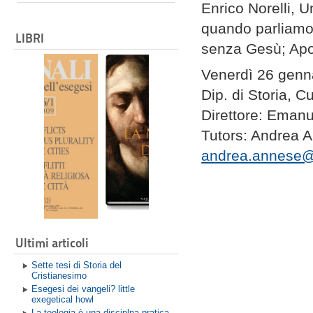
Enrico Norelli, 
quando parliamo 
LIBRI
senza Gesù; Apo
Venerdì 26 gen
Dip. di Storia, Cu
Direttore: Emanue
Tutors: Andrea 
andrea.annese@
Ultimi articoli
Sette tesi di Storia del
Cristianesimo
Esegesi dei vangeli? little
exegetical howl
La teologia è una disciplna pratica