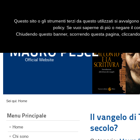
Dime
Questo sito o gli strumenti terzi da questo utilizzati si avvalgono 
HOME
LIBRI
GESÙ STORICO - HISTORICAL JESUS
EN
policy. Se vuoi saperne di più o negare il co
Chiudendo questo banner, scorrendo questa pagina, cliccando s
ANNALI DI STORIA DELL'ESEGESI
MAURO PESCE
Official Website
Sei qui:
Home
Il vangelo d
Menu Principale
secolo?
Home
Chi sono