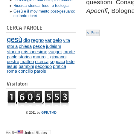
questioni. Consi
Ricerca storica, fede, e teologia.
Apocrifi
, Bologna
Gesù e il movimento post-gesuano:
soltanto ebrei
CERCA PAROLE
< Prec
gesù
dio
regno
vangelo
vita
storia
chiesa
pesce
judaism
storico
cristianesimo
vangeli
morte
paolo
storica
mauro
–
giovanni
destro
matteo
ricerca
seguaci
fede
jesus
bambini
secondo
pratica
roma
concilio
parole
Visitatori
© 2011 by
GPIUTMD
65.6%
United States