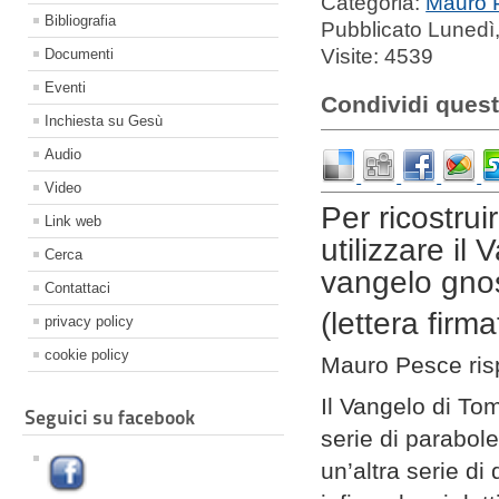
Categoria:
Mauro 
Bibliografia
Pubblicato Lunedì
Visite: 4539
Documenti
Eventi
Condividi quest
Inchiesta su Gesù
Audio
Video
Per ricostrui
Link web
utilizzare i
Cerca
vangelo gnos
Contattaci
(lettera firma
privacy policy
cookie policy
Mauro Pesce ris
Il Vangelo di T
Seguici su facebook
serie di parabole 
un’altra serie di