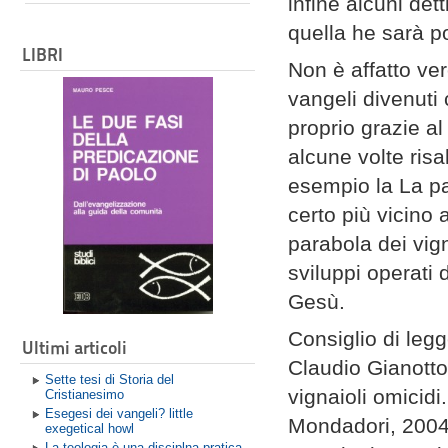
infine alcuni dett
quella he sarà po
LIBRI
Non è affatto ve
vangeli divenuti
proprio grazie a
alcune volte risa
esempio la La pa
certo più vicino
parabola dei vig
sviluppi operati 
Gesù.
Consiglio di leg
Ultimi articoli
Claudio Gianotto
Sette tesi di Storia del
vignaioli omicidi
Cristianesimo
Esegesi dei vangeli? little
Mondadori, 2004 
exegetical howl
La teologia è una disciplna pratica