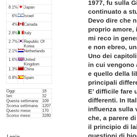
1977, fu sulla 
8.1%
Japan
continuato a st
6%
Israel
Devo dire che no
4%
Canada
proprio amore, i
2.8%
Italy
mi reco in gene
2.7%
Republic Of
e non ebreo, una
Korea
2.1%
Netherlands
Uno dei capitol
1.6%
United
in cui vengono af
Kingdom
1.3%
China
e quello della l
0.8%
Spain
principali diffe
E’ difficile far
Oggi:
18
Ieri:
32
differenti. In It
Questa settimana:
109
Scorsa settimana:
1207
influenza sulla 
Questo mese:
170
Scorso mese:
3280
che, a parere di
il principio di l
questioni di bio
Login