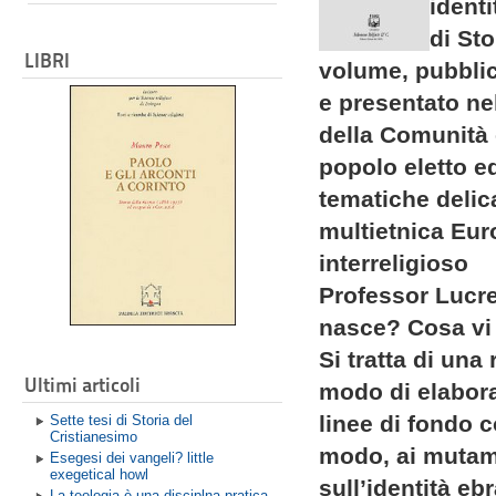
identi
di Sto
LIBRI
volume, pubblica
e presentato ne
della Comunità e
popolo eletto ed
tematiche delic
multietnica Euro
interreligioso
Professor Lucrez
nasce? Cosa vi
Si tratta di una
Ultimi articoli
modo di elaborar
linee di fondo c
Sette tesi di Storia del
Cristianesimo
modo, ai mutame
Esegesi dei vangeli? little
exegetical howl
sull’identità eb
La teologia è una disciplna pratica