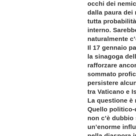
occhi dei nemic
dalla paura dei
tutta probabilit
interno. Sarebb
naturalmente c’
Il 17 gennaio p
la sinagoga del
rafforzare ancor
sommato proficu
persistere alcun
tra Vaticano e I
La questione è m
Quello politico
non c’è dubbio s
un’enorme influ
nella diaspora i