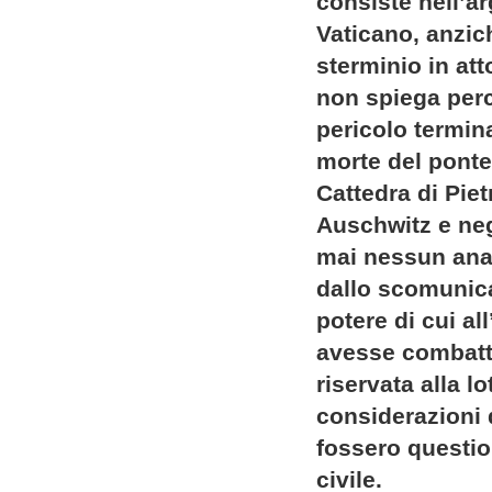
consiste nell’a
Vaticano, anzic
sterminio in at
non spiega perc
pericolo termina
morte del pontef
Cattedra di Pie
Auschwitz e neg
mai nessun analo
dallo scomunica
potere di cui al
avesse combattu
riservata alla 
considerazioni 
fossero questio
civile.