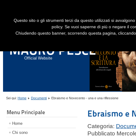
Dime
Questo sito o gli strumenti terzi da questo utilizzati si avvalgono 
HOME
LIBRI
GESÙ STORICO - HISTORICAL JESUS
EN
policy. Se vuoi saperne di più o negare il co
Chiudendo questo banner, scorrendo questa pagina, cliccando s
ANNALI DI STORIA DELL'ESEGESI
MAURO PESCE
Official Website
Sei qui:
Home
Documenti
Ebraismo e Novecento - una e una riflessione
Ebraismo e N
Menu Principale
Home
Categoria:
Docume
Chi sono
Pubblicato Mercol