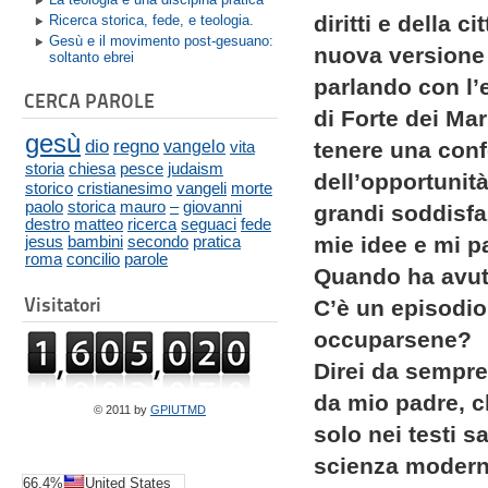
diritti e della c
Ricerca storica, fede, e teologia.
Gesù e il movimento post-gesuano:
nuova versione 
soltanto ebrei
parlando con l’
CERCA PAROLE
di Forte dei Ma
gesù
dio
regno
vangelo
vita
tenere una conf
storia
chiesa
pesce
judaism
dell’opportunit
storico
cristianesimo
vangeli
morte
paolo
storica
mauro
–
giovanni
grandi soddisfa
destro
matteo
ricerca
seguaci
fede
mie idee e mi pa
jesus
bambini
secondo
pratica
roma
concilio
parole
Quando ha avuto
Visitatori
C’è un episodio
occuparsene?
Direi da sempre
da mio padre, c
© 2011 by
GPIUTMD
solo nei testi sa
scienza moderna
66.4%
United States