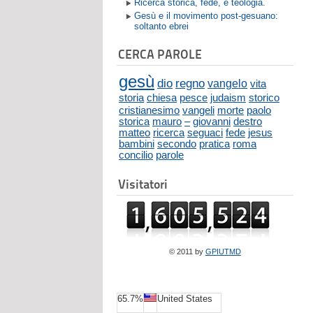
Ricerca storica, fede, e teologia.
Gesù e il movimento post-gesuano:
soltanto ebrei
CERCA PAROLE
gesù
dio
regno
vangelo
vita
storia
chiesa
pesce
judaism
storico
cristianesimo
vangeli
morte
paolo
storica
mauro
–
giovanni
destro
matteo
ricerca
seguaci
fede
jesus
bambini
secondo
pratica
roma
concilio
parole
Visitatori
© 2011 by
GPIUTMD
65.7%
United States