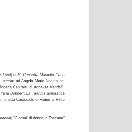
73-1554) di
M. Concetta Masiello;
"Una
 di incesto ad Angela Maria Noceta nel
 Modena Capitale" di
Annalisa Vandelli
.
stiana Dobner
";
La Tirannia domestica
Enrichetta Caracciolo di Forino al Ritiro
ranelli;
"Giornali di donne in Toscana
"