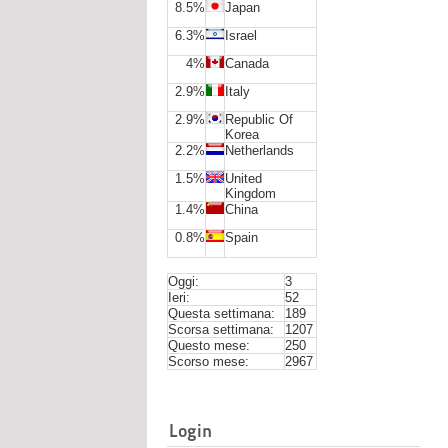
8.5%
Japan
6.3%
Israel
4%
Canada
2.9%
Italy
2.9%
Republic Of
Korea
2.2%
Netherlands
1.5%
United
Kingdom
1.4%
China
0.8%
Spain
Oggi:
3
Ieri:
52
Questa settimana:
189
Scorsa settimana:
1207
Questo mese:
250
Scorso mese:
2967
Login