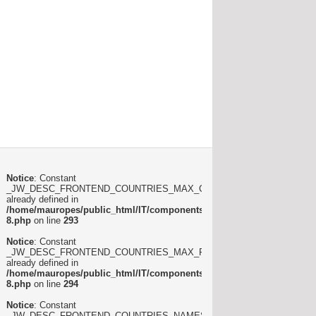
Notice
: Constant
_JW_DESC_FRONTEND_COUNTRIES_MAX_COLUMNS
already defined in
/home/mauropes/public_html/IT/components/com_joomlawatch/lang/ita
8.php
on line
293
Notice
: Constant
_JW_DESC_FRONTEND_COUNTRIES_MAX_ROWS
already defined in
/home/mauropes/public_html/IT/components/com_joomlawatch/lang/ita
8.php
on line
294
Notice
: Constant
_JW_DESC_FRONTEND_COUNTRIES_NAMES