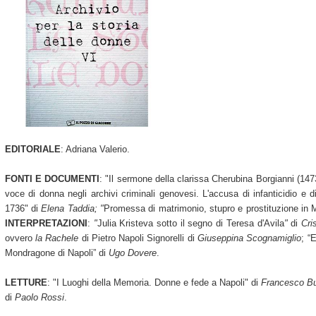
EDITORIALE
: Adriana Valerio.
FONTI E DOCUMENTI
: "Il sermone della clarissa Cherubina Borgianni (14
voce di donna negli archivi criminali genovesi. L'accusa di infanticidio e
1736" di
Elena Taddia; "
Promessa di matrimonio, stupro e prostituzione in
INTERPRETAZIONI
:
"
Julia Kristeva sotto il segno di Teresa d'Avila
"
di
Cri
ovvero
la Rachele
di Pietro Napoli Signorelli
di
Giuseppina Scognamiglio
; “
Mondragone di Napoli” di
Ugo Dovere
.
LETTURE
: "I Luoghi della Memoria. Donne e fede a Napoli"
di
Francesco Bu
di
Paolo Rossi
.