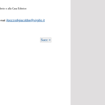
erio o alla Casa Editrice:
ilpozzodigiacobbe@virgilio.it
-mail:
Succ >