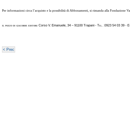
Per informazioni circa l’acquisto e la possibilità di Abbonamenti, si rimanda alla Fondazione Val
Corso V. Emanuele, 34 – 91100 Trapani -
Tel. :
0923 54 03 39 -
E
il pozzo di giacobbe editore
< Prec