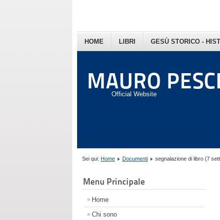
HOME
LIBRI
GESÙ STORICO - HIS
MAURO PESC
Official Website
Sei qui:
Home
Documenti
segnalazione di libro (7 se
Menu Principale
Home
Chi sono