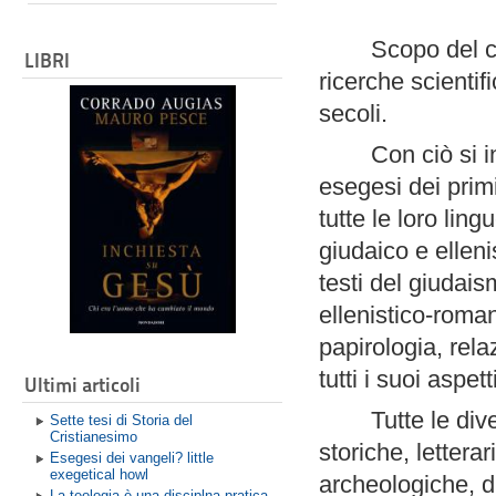
Scopo del c
LIBRI
ricerche scientifi
secoli.
Con ciò si i
esegesi dei primi 
tutte le loro lin
giudaico e ellen
testi del giudais
ellenistico-roman
papirologia, rela
tutti i suoi aspett
Ultimi articoli
Tutte le di
Sette tesi di Storia del
Cristianesimo
storiche, lettera
Esegesi dei vangeli? little
exegetical howl
archeologiche, d
La teologia è una disciplna pratica