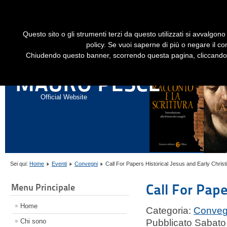
Dime
Questo sito o gli strumenti terzi da questo utilizzati si avvalgono 
HOME
LIBRI
GESÙ STORICO - HISTORICAL JESUS
EN
policy. Se vuoi saperne di più o negare il co
Chiudendo questo banner, scorrendo questa pagina, cliccando s
ANNALI DI STORIA DELL'ESEGESI
MAURO PESCE
Official Website
Sei qui:
Home
Eventi
Convegni
Call For Papers Historical Jesus and Early Christi
Call For Pape
Menu Principale
Home
Categoria:
Conveg
Chi sono
Pubblicato Sabato,