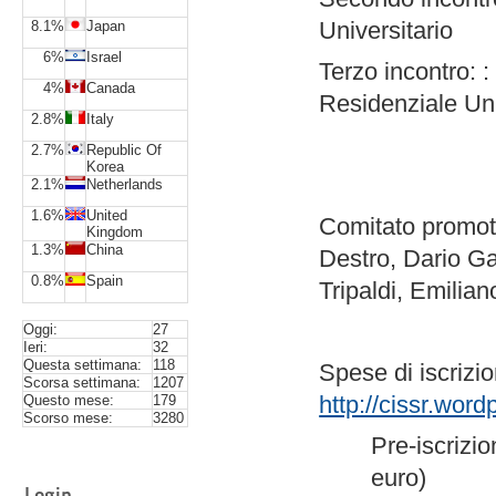
Universitario
8.1%
Japan
6%
Israel
Terzo incontro: 
4%
Canada
Residenziale Uni
2.8%
Italy
2.7%
Republic Of
Korea
2.1%
Netherlands
1.6%
United
Comitato promoto
Kingdom
1.3%
China
Destro, Dario G
0.8%
Spain
Tripaldi, Emiliano
Oggi:
27
Ieri:
32
Questa settimana:
118
Spese di iscrizio
Scorsa settimana:
1207
http://cissr.wor
Questo mese:
179
Scorso mese:
3280
Pre-iscrizi
euro)
Login