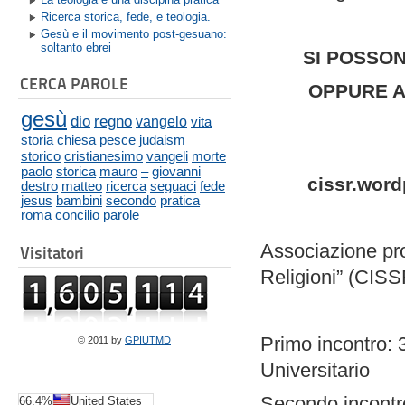
Ricerca storica, fede, e teologia.
Gesù e il movimento post-gesuano:
soltanto ebrei
SI POSSO
CERCA PAROLE
OPPURE A
gesù
dio
regno
vangelo
vita
storia
chiesa
pesce
judaism
storico
cristianesimo
vangeli
morte
paolo
storica
mauro
–
giovanni
cissr.word
destro
matteo
ricerca
seguaci
fede
jesus
bambini
secondo
pratica
roma
concilio
parole
Associazione prom
Visitatori
Religioni” (CISS
Primo incontro: 
© 2011 by
GPIUTMD
Universitario
Secondo incontro
66.4%
United States