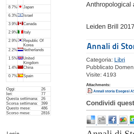
Anthropological 
8.7%
Japan
6.3%
Israel
3.9%
Canada
Leiden Brill 201
2.9%
Italy
2.9%
Republic Of
Annali di Sto
Korea
2.2%
Netherlands
1.5%
United
Categoria:
Libri
Kingdom
Pubblicato Domeni
1.4%
China
Visite: 4193
0.7%
Spain
Attachments:
Oggi:
26
Annali storia Esegesi A
Ieri:
77
Questa settimana:
26
Condividi quest
Scorsa settimana:
399
Questo mese:
486
Scorso mese:
2816
Annali di St
Login