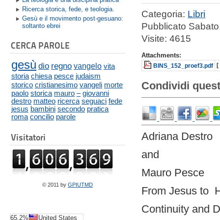
Ricerca storica, fede, e teologia.
Categoria:
Libri
Gesù e il movimento post-gesuano:
Pubblicato Sabat
soltanto ebrei
Visite: 4615
CERCA PAROLE
Attachments:
gesù
dio
regno
vangelo
vita
[
BINS_152_proef3.pdf
storia
chiesa
pesce
judaism
Condividi quest
storico
cristianesimo
vangeli
morte
paolo
storica
mauro
–
giovanni
destro
matteo
ricerca
seguaci
fede
jesus
bambini
secondo
pratica
roma
concilio
parole
Adriana Destro
Visitatori
and
Mauro Pesce
© 2011 by
GPIUTMD
From Jesus to H
Continuity and D
65.2%
United States