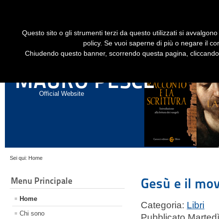
Dime
Questo sito o gli strumenti terzi da questo utilizzati si avvalgono 
HOME
LIBRI
GESÙ STORICO - HISTORICAL JESUS
EN
policy. Se vuoi saperne di più o negare il co
Chiudendo questo banner, scorrendo questa pagina, cliccando s
ANNALI DI STORIA DELL'ESEGESI
MAURO PESCE
Official Website
Sei qui:
Home
Menu Principale
Gesù e il mo
Home
Categoria:
Libri
Chi sono
Pubblicato Martedì