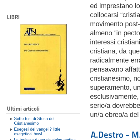
ed imprestano lo
collocarsi “cris
LIBRI
movimento post-
almeno ”in pecto
interessi cristian
cristiana, da qu
radicalmente err
pensavano affatt
cristianesimo, n
superamento, un
esclusivamente, 
serio/a dovrebb
Ultimi articoli
un/a ebreo/a del 
Sette tesi di Storia del
Cristianesimo
Esegesi dei vangeli? little
A.Destro - M.
exegetical howl
La teologia è una disciplna pratica