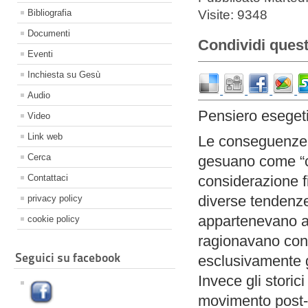
Visite: 9348
Bibliografia
Documenti
Condividi quest
Eventi
Inchiesta su Gesù
Audio
Pensiero eseget
Video
Link web
Le conseguenze 
Cerca
gesuano come “cr
Contattaci
considerazione 
diverse tendenze
privacy policy
appartenevano al
cookie policy
ragionavano con 
Seguici su facebook
esclusivamente g
Invece gli stori
movimento pos
t