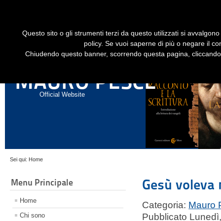
Dime
Questo sito o gli strumenti terzi da questo utilizzati si avvalgono 
HOME
LIBRI
GESÙ STORICO - HISTORICAL JESUS
EN
policy. Se vuoi saperne di più o negare il co
Chiudendo questo banner, scorrendo questa pagina, cliccando s
ANNALI DI STORIA DELL'ESEGESI
MAURO PESCE
Official Website
Sei qui:
Home
Gesù voleva m
Menu Principale
Home
Categoria:
Mauro 
Chi sono
Pubblicato Lunedì