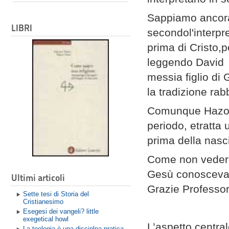
Sappiamo ancora 
LIBRI
secondol'interpr
prima di Cristo,
leggendo David C
messia figlio di 
la tradizione rab
Comunque Hazon G
periodo, etratta
prima della nasci
Come non vedere
Gesù conosceva 
Ultimi articoli
Grazie Professor
Sette tesi di Storia del
Cristianesimo
Esegesi dei vangeli? little
exegetical howl
L’aspetto centr
La teologia è una disciplna pratica