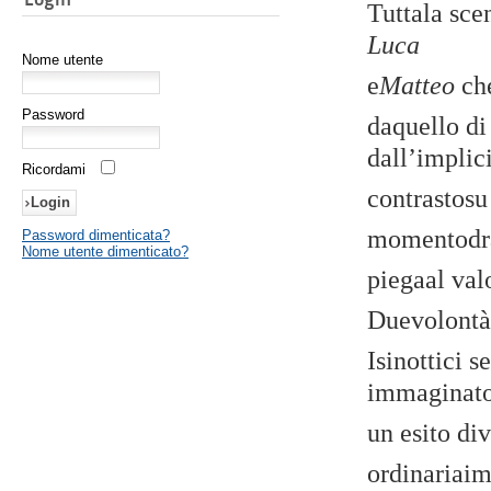
Tuttala sce
Luca
Nome utente
e
Matteo
ch
Password
daquello di
dall’implic
Ricordami
contrastosu 
momentodra
Password dimenticata?
Nome utente dimenticato?
piegaal val
Duevolontà 
Isinottici 
immaginat
un esito div
ordinariaim