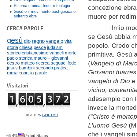
Ricerca storica, fede, e teologia.
concezione ebrai
Gesù e il movimento post-gesuano:
muore per redimer
soltanto ebrei
Ilmio modo di 
CERCA PAROLE
se Gesù abbia ma
gesù
dio
regno
vangelo
vita
popolo. Credo ch
storia
chiesa
pesce
judaism
storico
cristianesimo
vangeli
morte
primitiva. Gesù 
paolo
storica
mauro
–
giovanni
(
Vangelo di Mar
destro
matteo
ricerca
seguaci
fede
jesus
bambini
secondo
pratica
Giovanni fuarrest
roma
concilio
parole
vangelo di Dio e 
Visitatori
vicino; convertit
adesempio con Pa
invece la morted
(“Cristo è mortop
© 2011 by
GPIUTMD
L’uomo Gesù
(Mi
che i vangeli si
66.4%
United States