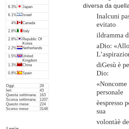
diversa da quell
8.3%
Japan
Inalcuni pas
6.1%
Israel
4%
Canada
evitato
2.8%
Italy
ildramma di
2.8%
Republic Of
Korea
aDio: «Allo
2.2%
Netherlands
L’aspirazio
1.5%
United
Kingdom
diGesù è pe
1.3%
China
Dio:
0.8%
Spain
«Noncome vo
Oggi:
29
Ieri:
43
personale
Questa settimana:
163
Scorsa settimana:
1207
èespresso p
Questo mese:
224
Scorso mese:
3148
sua
volontàè de
Login