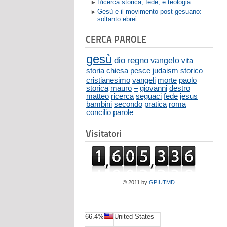
Ricerca storica, fede, e teologia.
Gesù e il movimento post-gesuano:
soltanto ebrei
CERCA PAROLE
gesù
dio
regno
vangelo
vita
storia
chiesa
pesce
judaism
storico
cristianesimo
vangeli
morte
paolo
storica
mauro
–
giovanni
destro
matteo
ricerca
seguaci
fede
jesus
bambini
secondo
pratica
roma
concilio
parole
Visitatori
© 2011 by
GPIUTMD
66.4%
United States