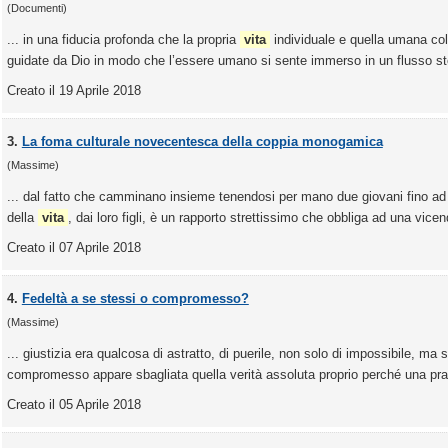
(Documenti)
... in una fiducia profonda che la propria
vita
individuale e quella umana coll
guidate da Dio in modo che l’essere umano si sente immerso in un flusso sto
Creato il 19 Aprile 2018
3.
La foma culturale novecentesca della coppia monogamica
(Massime)
... dal fatto che camminano insieme tenendosi per mano due giovani fino ad
della
vita
, dai loro figli, è un rapporto strettissimo che obbliga ad una vice
Creato il 07 Aprile 2018
4.
Fedeltà a se stessi o compromesso?
(Massime)
... giustizia era qualcosa di astratto, di puerile, non solo di impossibile, ma 
compromesso appare sbagliata quella verità assoluta proprio perché una pra
Creato il 05 Aprile 2018