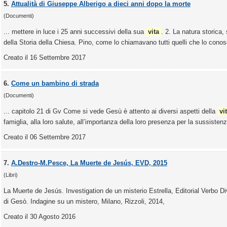
5.
Attualità di Giuseppe Alberigo a dieci anni dopo la morte
(Documenti)
... mettere in luce i 25 anni successivi della sua
vita
. 2. La natura storica, 
della Storia della Chiesa. Pino, come lo chiamavano tutti quelli che lo conos
Creato il 16 Settembre 2017
6.
Come un bambino di strada
(Documenti)
... capitolo 21 di Gv Come si vede Gesù è attento ai diversi aspetti della
vi
famiglia, alla loro salute, all’importanza della loro presenza per la sussistenza
Creato il 06 Settembre 2017
7.
A.Destro-M.Pesce, La Muerte de Jesús, EVD, 2015
(Libri)
La Muerte de Jesús. Investigation de un misterio Estrella, Editorial Verbo Div
di Gesò. Indagine su un mistero, Milano, Rizzoli, 2014,
Creato il 30 Agosto 2016