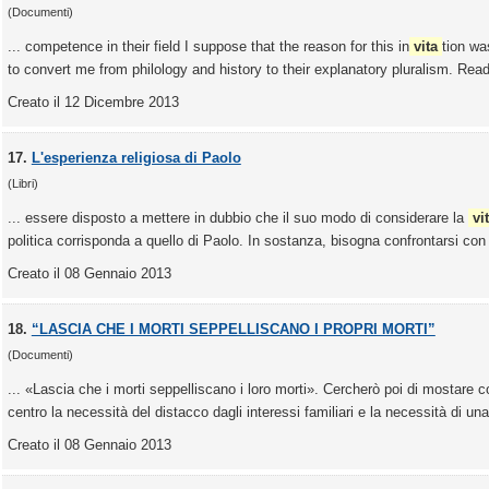
(Documenti)
... competence in their field I suppose that the reason for this in
vita
tion wa
to convert me from philology and history to their explanatory pluralism. Readi
Creato il 12 Dicembre 2013
17.
L'esperienza religiosa di Paolo
(Libri)
... essere disposto a mettere in dubbio che il suo modo di considerare la
vi
politica corrisponda a quello di Paolo. In sostanza, bisogna confrontarsi con 
Creato il 08 Gennaio 2013
18.
“LASCIA CHE I MORTI SEPPELLISCANO I PROPRI MORTI”
(Documenti)
... «Lascia che i morti seppelliscano i loro morti». Cercherò poi di mostare
centro la necessità del distacco dagli interessi familiari e la necessità di un
Creato il 08 Gennaio 2013