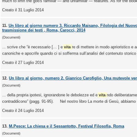
much to limn the god's familiar — and unfamiliar — features. As for the book'
Creato il 31 Luglio 2014
11.
Un libro al giorno numero 3. Riccardo Maisano, Filologia del Nuovo
trasmissione dei testi , Roma, Carocci, 2014
(Documenti)
... scrive che “è necessario [… ] e
vita
re di mettere in modo aprioristico e 
canoniche e apocrife quando ci si sofferma sull’analisi del contenuto storico o
Creato il 27 Luglio 2014
12.
Un libro al giorno, numero 2. Gianrico Carofiglio, Una mutevole ver
(Documenti)
... della propria ipotesi, ignorandone le debolezze ed e
vita
ndo deliberatamen
contraddicono” (pagg. 91-95). Nel nostro libro La morte di Gesù, abbiamo f
Creato il 24 Luglio 2014
13.
M.Pesce: La chiesa e il Sessantotto, Festival Filosofia, Roma
(Documenti)