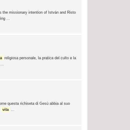
s the missionary intention of István and Risto
ng ...
ta
religiosa personale, la pratica del culto e la
...
 come questa richiseta di Gesù abbia al suo
a
vita
...