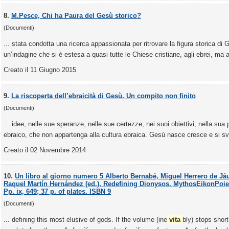
8.
M.Pesce, Chi ha Paura del Gesù storico?
(Documenti)
... stata condotta una ricerca appassionata per ritrovare la figura storica d
un’indagine che si è estesa a quasi tutte le Chiese cristiane, agli ebrei, ma 
Creato il 11 Giugno 2015
9.
La riscoperta dell’ebraicità di Gesù. Un compito non finito
(Documenti)
... idee, nelle sue speranze, nelle sue certezze, nei suoi obiettivi, nella sua 
ebraico, che non appartenga alla cultura ebraica. Gesù nasce cresce e si svi
Creato il 02 Novembre 2014
10.
Un libro al giorno numero 5 Alberto Bernabé, Miguel Herrero de Já
Raquel Martín Hernández (ed.), Redefining Dionysos. MythosEikonPoiesi
Pp. ix, 649; 37 p. of plates. ISBN 9
(Documenti)
... defining this most elusive of gods. If the volume (ine
vita
bly) stops short