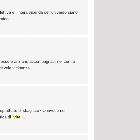
ettiva e l’intera vicenda dell’universo siano
rico ...
 essere anziani, accompagnati, nel centro
ndevole vicinanza ...
soprattutto di sbagliato? O invece nel
tica di
vita
...