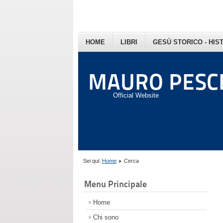
HOME
LIBRI
GESÙ STORICO - HIS
MAURO PESC
Official Website
Sei qui:
Home
Cerca
Menu Principale
Home
Chi sono