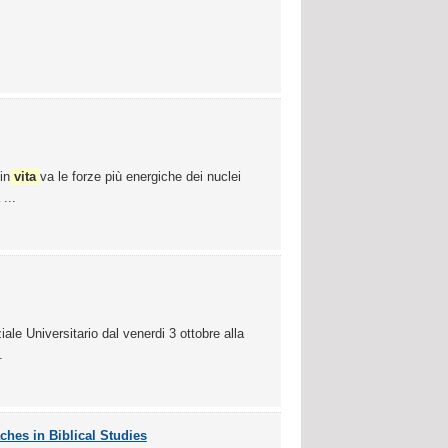
in
vita
va le forze più energiche dei nuclei
...
iale Universitario dal venerdi 3 ottobre alla
.
hes in Biblical Studies