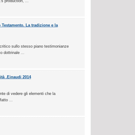
s production, ...
 Testamento. La tradizione e la
acritico sullo stesso piano testimonianze
 dottrinale ...
ità .Einaudi 2014
te di vedere gli elementi che la
atto ...