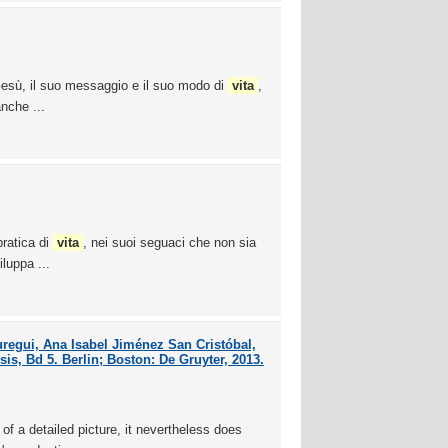
i Gesù, il suo messaggio e il suo modo di
vita
,
anche ...
pratica di
vita
, nei suoi seguaci che non sia
luppa ...
uregui, Ana Isabel Jiménez San Cristóbal,
s, Bd 5. Berlin; Boston: De Gruyter, 2013.
 of a detailed picture, it nevertheless does