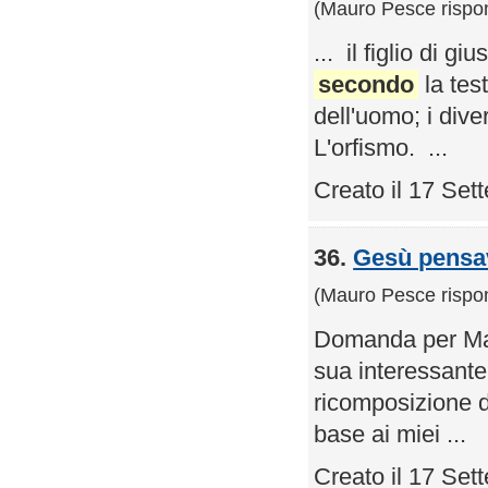
(Mauro Pesce rispo
... il figlio di g
secondo
la test
dell'uomo; i diver
L'orfismo. ...
Creato il 17 Se
36.
Gesù pensav
(Mauro Pesce rispo
Domanda per Maur
sua interessante
ricomposizione d
base ai miei ...
Creato il 17 Se