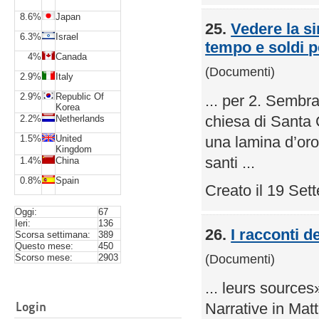
8.6%
Japan
25.
Vedere la s
6.3%
Israel
tempo e soldi p
4%
Canada
(Documenti)
2.9%
Italy
2.9%
Republic Of
... per 2. Sembra
Korea
chiesa di Santa 
2.2%
Netherlands
1.5%
United
una lamina d’oro
Kingdom
santi ...
1.4%
China
0.8%
Spain
Creato il 19 Se
Oggi:
67
Ieri:
136
26.
I racconti d
Scorsa settimana:
389
Questo mese:
450
(Documenti)
Scorso mese:
2903
... leurs source
Login
Narrative in Ma