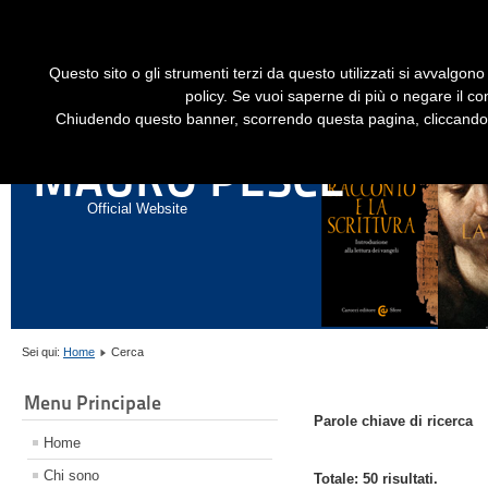
Dime
Questo sito o gli strumenti terzi da questo utilizzati si avvalgono 
HOME
LIBRI
GESÙ STORICO - HISTORICAL JESUS
EN
policy. Se vuoi saperne di più o negare il co
Chiudendo questo banner, scorrendo questa pagina, cliccando s
ANNALI DI STORIA DELL'ESEGESI
MAURO PESCE
Official Website
Sei qui:
Home
Cerca
Menu Principale
Parole chiave di ricerca
Home
Chi sono
Totale: 50 risultati.