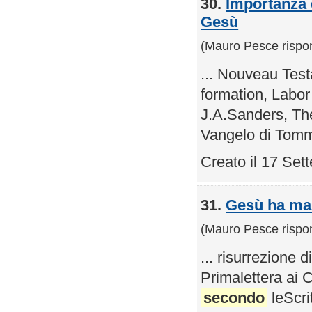
30.
Importanza 
Gesù
(Mauro Pesce rispo
... Nouveau Test
formation, Labo
J.A.Sanders, Th
Vangelo di Tom
Creato il 17 Se
31.
Gesù ha mai
(Mauro Pesce rispo
... risurrezione 
Primalettera ai C
secondo
leScri