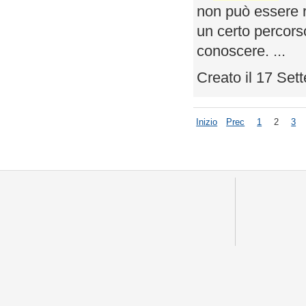
non può essere 
un certo percors
conoscere. ...
Creato il 17 Se
Inizio
Prec
1
2
3