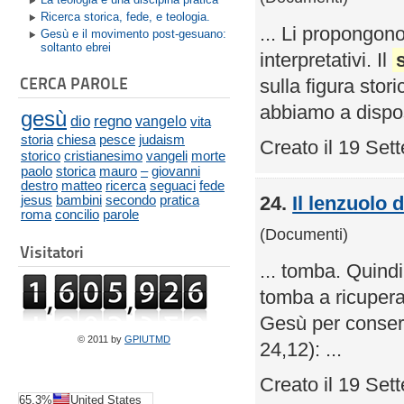
Ricerca storica, fede, e teologia.
... Li propongono
Gesù e il movimento post-gesuano:
soltanto ebrei
interpretativi. Il
CERCA PAROLE
sulla figura stor
abbiamo a dispos
gesù
dio
regno
vangelo
vita
storia
chiesa
pesce
judaism
Creato il 19 Se
storico
cristianesimo
vangeli
morte
paolo
storica
mauro
–
giovanni
destro
matteo
ricerca
seguaci
fede
24.
Il lenzuolo 
jesus
bambini
secondo
pratica
roma
concilio
parole
(Documenti)
Visitatori
... tomba. Quind
tomba a ricuperar
Gesù per conserv
© 2011 by
GPIUTMD
24,12): ...
Creato il 19 Se
65.3%
United States