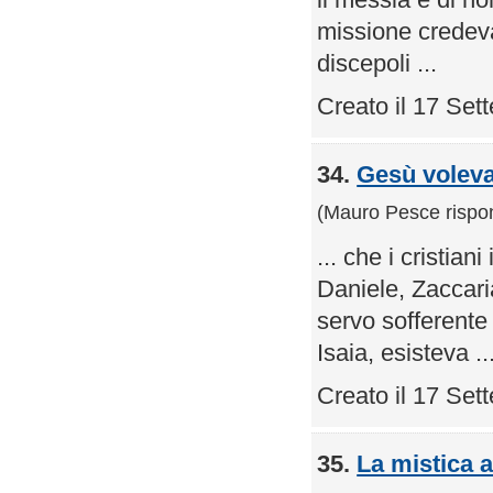
missione credev
discepoli ...
Creato il 17 Se
34.
Gesù voleva 
(Mauro Pesce rispo
... che i cristia
Daniele, Zaccar
servo sofferent
Isaia, esisteva ..
Creato il 17 Se
35.
La mistica a