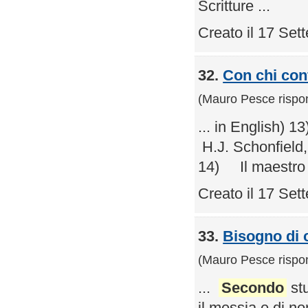
Scritture ...
Creato il 17 Se
32.
Con chi con
(Mauro Pesce rispo
... in English)
H.J. Schonfield, 
14) Il maestro fu
Creato il 17 Se
33.
Bisogno di c
(Mauro Pesce rispo
...
Secondo
stu
il messia e di n