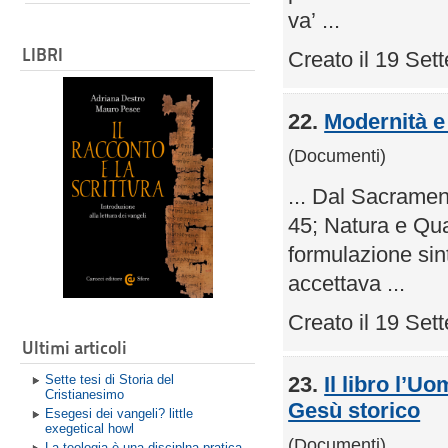
va’ ...
LIBRI
Creato il 19 Se
22.
Modernità e 
(Documenti)
... Dal Sacramen
45; Natura e Qua
formulazione sint
accettava ...
Creato il 19 Se
Ultimi articoli
Sette tesi di Storia del
23.
Il libro l’U
Cristianesimo
Gesù storico
Esegesi dei vangeli? little
exegetical howl
(Documenti)
La teologia è una disciplna pratica