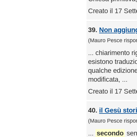
Creato il 17 Se
39.
Non aggiung
(Mauro Pesce rispo
... chiarimento r
esistono traduzi
qualche edizione 
modificata, ...
Creato il 17 Se
40.
il Gesù stor
(Mauro Pesce rispo
...
secondo
sens