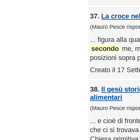
37.
La croce nel
(Mauro Pesce rispo
... figura alla q
secondo
me, mo
posizioni sopra 
Creato il 17 Se
38.
Il gesù stor
alimentari
(Mauro Pesce rispo
... e cioè di fro
che ci si trovav
Chiesa primitiva